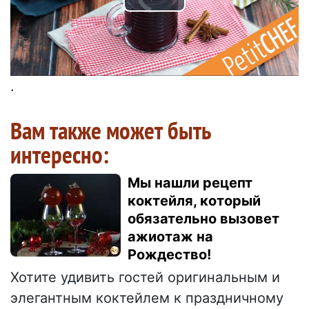
Play
Player
is
loading.
Video
.
Вам также может быть
интересно:
Мы нашли рецепт
коктейля, который
обязательно вызовет
ажиотаж на
Рождество!
Хотите удивить гостей оригинальным и
элегантным коктейлем к праздничному