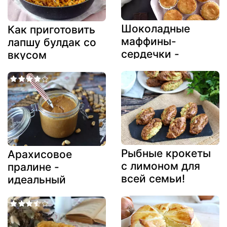
Шоколадные
Как приготовить
маффины-
лапшу булдак со
сердечки -
вкусом
веганские и без
карбонара?
глютена
лучший рецепт!
Рыбные крокеты
Арахисовое
с лимоном для
пралине -
всей семьи!
идеальный
вариант для того,
чтобы
пересмотреть