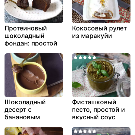
Протеиновый
Кокосовый рулет
шоколадный
из маракуйи
фондан: простой
рецепт с
сывороточным
протеином
Шоколадный
Фисташковый
десерт с
песто, простой и
банановым
вкусный соус
кремом всего из
3 ингредиентов!