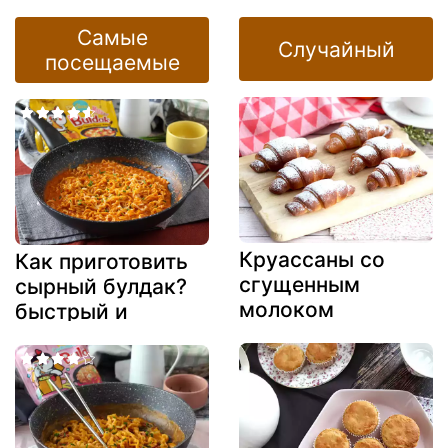
помидорами
разнообразный
черри: простой и
аперитив для
Самые
Случайный
вкусный рецепт
праздничного
посещаемые
сезона
Круассаны со
Как приготовить
сгущенным
сырный булдак?
молоком
быстрый и
простой рецепт!