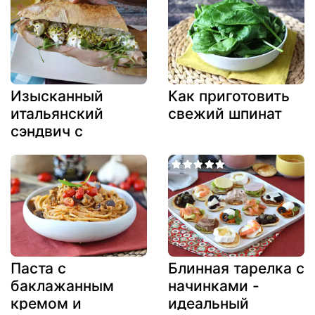
Изысканный
Как приготовить
итальянский
свежий шпинат
сэндвич с
мортаделлой и
сыром буррата
Паста с
Блинная тарелка с
баклажанным
начинками -
кремом и
идеальный