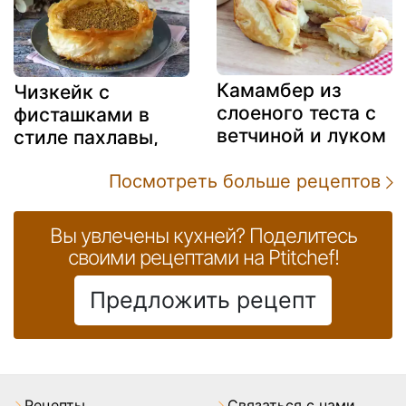
выпечку!
Камамбер из
Чизкейк с
слоеного теста с
фисташками в
ветчиной и луком
стиле пахлавы,
хрустящий и
Посмотреть больше рецептов
тающий
Вы увлечены кухней? Поделитесь
своими рецептами на Ptitchef!
Предложить рецепт
Pецепты
Связаться с нами