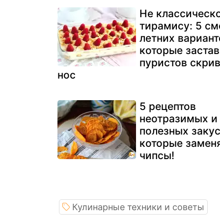
Не классическ
тирамису: 5 с
летних вариант
которые застав
пуристов скри
нос
5 рецептов
неотразимых и
полезных закус
которые замен
чипсы!
Кулинарные техники и советы