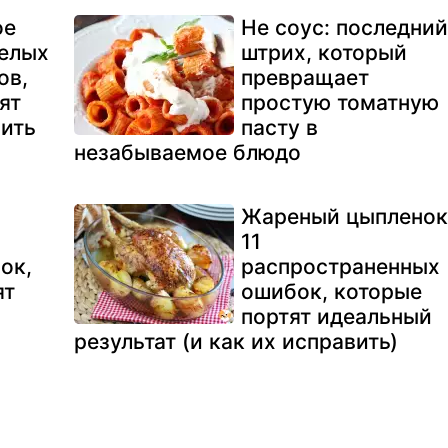
ое
Не соус: последни
мелых
штрих, который
ов,
превращает
ят
простую томатную
вить
пасту в
незабываемое блюдо
Жареный цыпленок
11
ок,
распространенных
ят
ошибок, которые
портят идеальный
результат (и как их исправить)