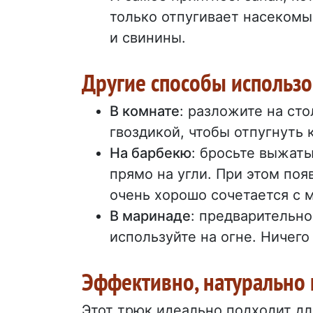
только отпугивает насекомы
и свинины.
Другие способы использо
В комнате
: разложите на ст
гвоздикой, чтобы отпугнуть 
На барбекю
: бросьте выжаты
прямо на угли. При этом по
очень хорошо сочетается с 
В маринаде
: предварительн
используйте на огне. Ничего
Эффективно, натурально 
Этот трюк идеально подходит для