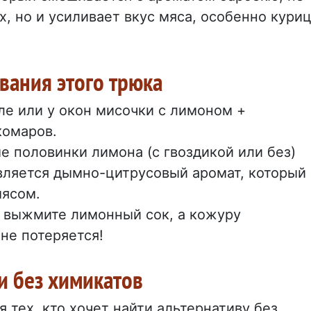
х, но и усиливает вкус мяса, особенно кури
вания этого трюка
оле или у окон мисочки с лимоном +
комаров.
е половинки лимона (с гвоздикой или без)
является дымно-цитрусовый аромат, который
мясом.
о выжмите лимонный сок, а кожуру
 не потеряется!
и без химикатов
 тех, кто хочет найти альтернативу без