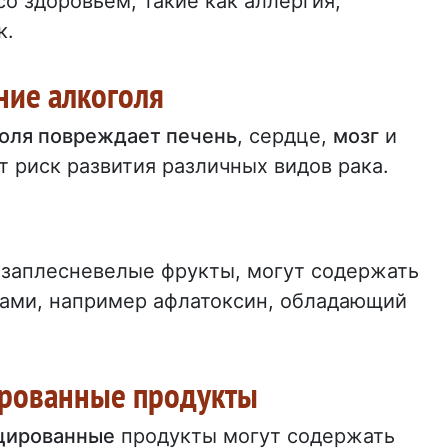
 здоровьем, такие как аллергия,
к.
ние алкоголя
оля повреждает печень
, сердце,
мозг
и
т риск развития различных видов рака.
заплесневелые фрукты, могут содержать
ами, например афлатоксин, обладающий
ированные продукты
цированные
продукты могут содержать