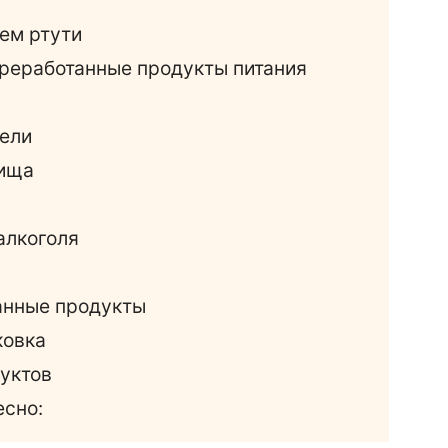
ем ртути
ереработанные продукты питания
тели
пища
алкоголя
анные продукты
ковка
уктов
есно: