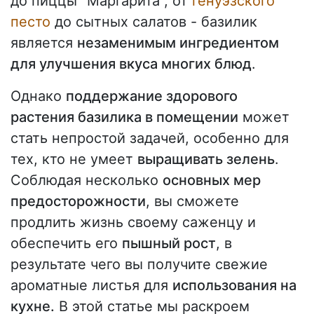
до пиццы "Маргарита", от
генуэзского
песто
до сытных салатов - базилик
является
незаменимым ингредиентом
для улучшения вкуса многих блюд
.
Однако
поддержание здорового
растения базилика в помещении
может
стать непростой задачей, особенно для
тех, кто не умеет
выращивать зелень
.
Соблюдая несколько
основных мер
предосторожности
, вы сможете
продлить жизнь своему саженцу и
обеспечить его
пышный рост
, в
результате чего вы получите свежие
ароматные листья для
использования на
кухне.
В этой статье мы раскроем