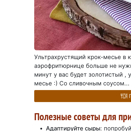
Ультрахрустящий крок-месье в к
аэрофритюрнице больше не нужн
минут у вас будет золотистый ,
месье :) Со сливочным соусом...
П
Полезные советы для пр
Адаптируйте сыры
: попробу