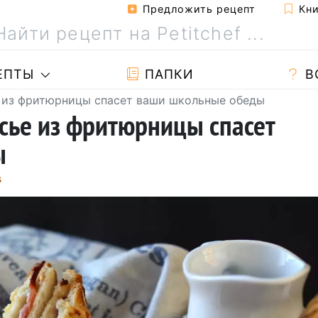
Предложить рецепт
Кни
ЕПТЫ
ПАПКИ
В
е из фритюрницы спасет ваши школьные обеды
есье из фритюрницы спасет
ы
s