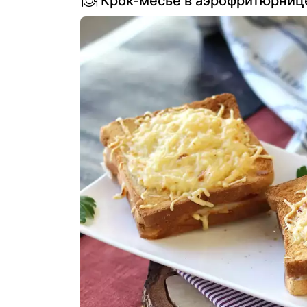
Крок-месье в аэрофритюрниц