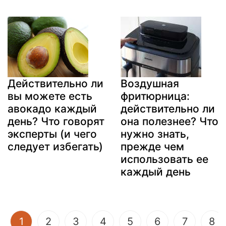
Действительно ли
Воздушная
вы можете есть
фритюрница:
авокадо каждый
действительно ли
день? Что говорят
она полезнее? Что
эксперты (и чего
нужно знать,
следует избегать)
прежде чем
использовать ее
каждый день
(current)
1
2
3
4
5
6
7
8