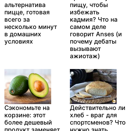
альтернатива
пищу, чтобы
пицце, готовая
избежать
всего за
кадмия? Что на
несколько минут
самом деле
в домашних
говорит Anses (и
условиях
почему дебаты
вызывают
ажиотаж)
Сэкономьте на
Действительно ли
корзине: этот
хлеб - враг для
более дешевый
спортсменов? Что
продукт заменяет
нужно знать,