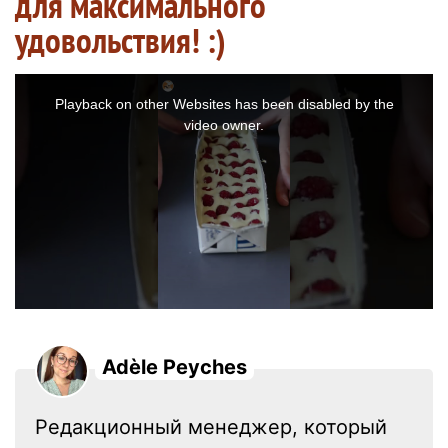
для максимального
удовольствия! :)
This
is
a
Playback on other Websites has been disabled by the
modal
window.
video owner.
Adèle Peyches
Редакционный менеджер, который