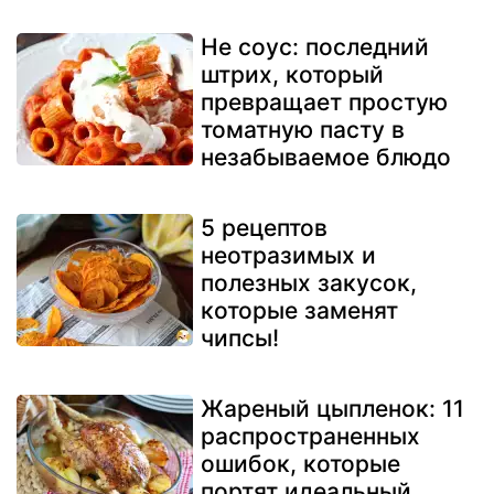
Не соус: последний
штрих, который
превращает простую
томатную пасту в
незабываемое блюдо
5 рецептов
неотразимых и
полезных закусок,
которые заменят
чипсы!
Жареный цыпленок: 11
распространенных
ошибок, которые
портят идеальный