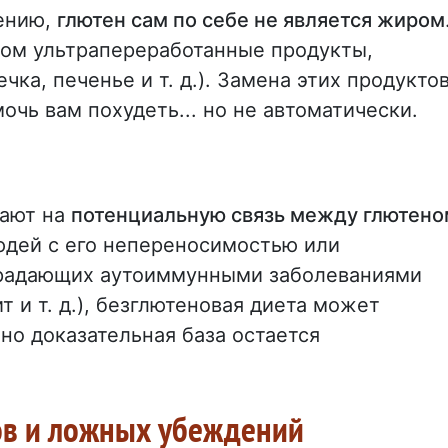
ению,
глютен сам по себе не является жиром
ном ультрапереработанные продукты,
ка, печенье и т. д.). Замена этих продукто
чь вам похудеть... но не автоматически.
вают на
потенциальную связь между глютено
юдей с его непереносимостью или
традающих аутоиммунными заболеваниями
 и т. д.), безглютеновая диета может
но доказательная база остается
ков и ложных убеждений