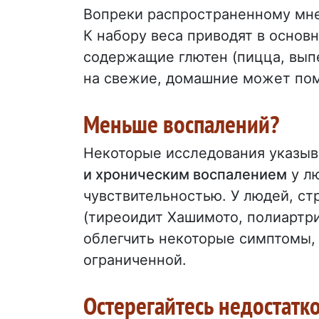
Вопреки распространенному мн
К набору веса приводят в основ
содержащие глютен (пицца, выпеч
на свежие, домашние может помо
Меньше воспалений?
Некоторые исследования указы
и хроническим воспалением
у л
чувствительностью. У людей, с
(тиреоидит Хашимото, полиартрит
облегчить некоторые симптомы, 
ограниченной.
Остерегайтесь недостат