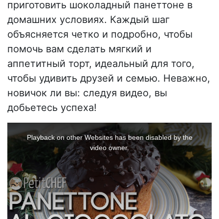
приготовить шоколадный панеттоне в
домашних условиях. Каждый шаг
объясняется четко и подробно, чтобы
помочь вам сделать мягкий и
аппетитный торт, идеальный для того,
чтобы удивить друзей и семью. Неважно,
новичок ли вы: следуя видео, вы
добьетесь успеха!
This
is
a
Playback on other Websites has been disabled by the
modal
window.
video owner.