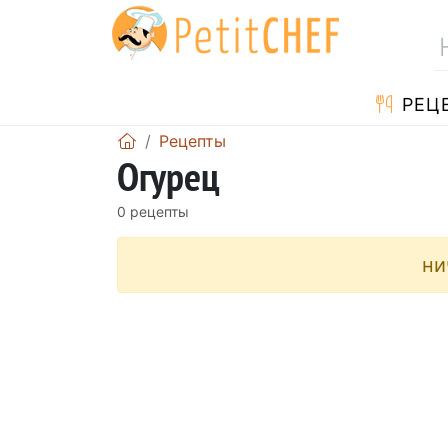
PЕЦ
Pецепты
Огурец
0 pецепты
ни