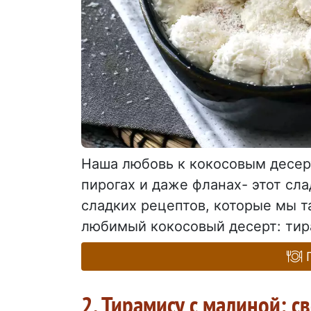
Наша любовь к кокосовым десерт
пирогах и даже фланах- этот сл
сладких рецептов, которые мы 
любимый кокосовый десерт: тирам
П
2. Тирамису с малиной: с