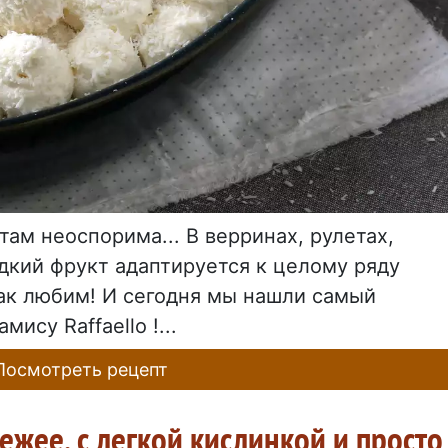
ам неоспорима... В верринах, рулетах,
адкий фрукт адаптируется к целому ряду
так любим! И сегодня мы нашли самый
ису Raffaello !...
осмотреть рецепт
вежее, с легкой кислинкой и просто