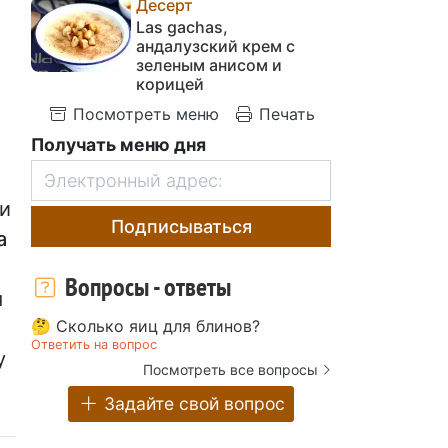
Десерт
Las gachas,
андалузский крем с
зеленым анисом и
корицей
Посмотреть меню
Печать
Получать меню дня
и
Подписываться
а
Вопросы - ответы
я
🤔 Сколько яиц для блинов?
Ответить на вопрос
у
Посмотреть все вопросы
Задайте свой вопрос