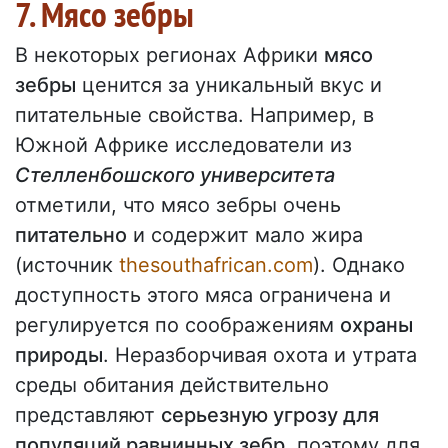
7. Мясо зебры
В некоторых регионах Африки
мясо
зебры
ценится за уникальный вкус и
питательные свойства. Например, в
Южной Африке исследователи из
Стелленбошского университета
отметили, что мясо зебры очень
питательно
и содержит мало жира
(источник
thesouthafrican.com
). Однако
доступность этого мяса ограничена и
регулируется по соображениям
охраны
природы
. Неразборчивая охота и утрата
среды обитания действительно
представляют
серьезную угрозу для
популяций равнинных зебр
, поэтому для