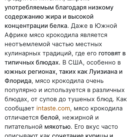
употребляемым благодаря низкому
содержанию жира и высокой
концентрации белка
. Даже в Южной
Африке мясо крокодила является
неотъемлемой частью местных
кулинарных традиций, где его
готовят в
типичных блюдах.
В США, особенно в
южных регионах, таких как Луизиана и
Флорида
, мясо крокодила очень
популярно и используется в различных
блюдах, от супов до тушеных блюд. Как
сообщает
intaste.com
, мясо крокодила
отличается
белой
, нежирной и
питательной
мякотью
. Его вкус часто
описывают как
сочетание курицы и