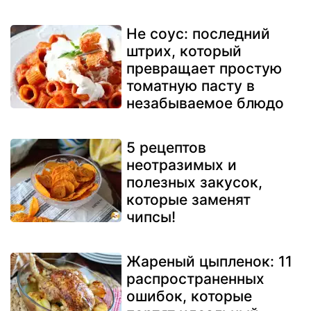
Не соус: последний
штрих, который
превращает простую
томатную пасту в
незабываемое блюдо
5 рецептов
неотразимых и
полезных закусок,
которые заменят
чипсы!
Жареный цыпленок: 11
распространенных
ошибок, которые