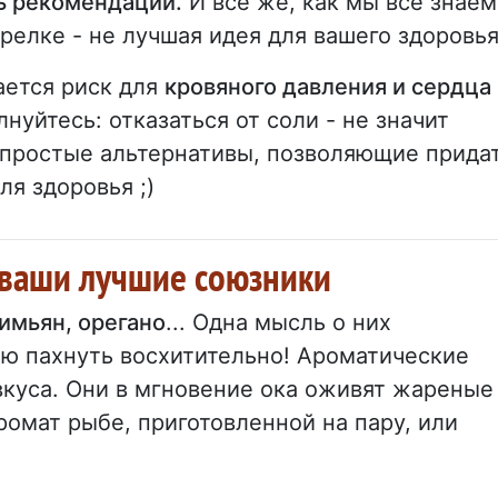
 рекомендации.
И все же, как мы все знаем
релке - не лучшая идея для вашего здоровья
ается риск для
кровяного давления и сердца
олнуйтесь: отказаться от соли - не значит
 простые альтернативы, позволяющие прида
ля здоровья ;)
 ваши лучшие союзники
имьян, орегано
... Одна мысль о них
ю пахнуть восхитительно! Ароматические
вкуса. Они в мгновение ока оживят жареные
ромат рыбе, приготовленной на пару, или