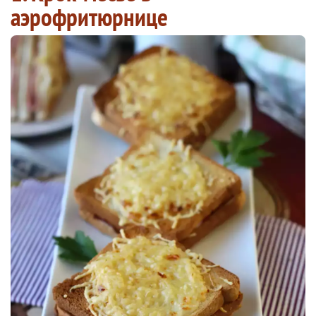
аэрофритюрнице