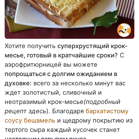
Хотите получить
суперхрустящий крок-
месье, готовый в кратчайшие сроки?
С
аэрофритюрницей вы можете
попрощаться с долгим ожиданием в
духовке:
всего за несколько минут вас
ждет золотистый, сливочный и
неотразимый крок-месье
(подробный
рецепт здесь
). Благодаря
бархатистому
соусу бешамель
и щедрому покрытию из
тертого сыра каждый кусочек станет
настоящим взрывом вкуса
.