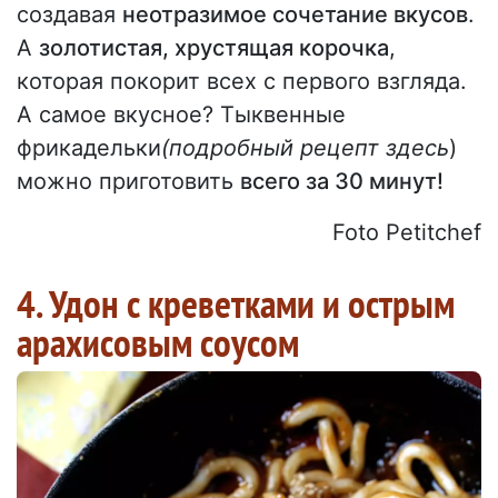
создавая
неотразимое сочетание вкусов
.
А
золотистая, хрустящая корочка
,
которая покорит всех с первого взгляда.
А самое вкусное? Тыквенные
фрикадельки
(подробный рецепт здесь
)
можно приготовить
всего за 30 минут!
Foto Petitchef
4. Удон с креветками и острым
арахисовым соусом