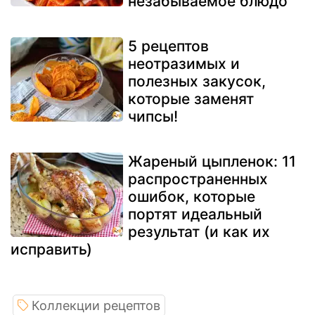
незабываемое блюдо
5 рецептов
неотразимых и
полезных закусок,
которые заменят
чипсы!
Жареный цыпленок: 11
распространенных
ошибок, которые
портят идеальный
результат (и как их
исправить)
Коллекции рецептов