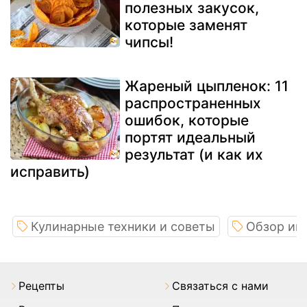
полезных закусок,
которые заменят
чипсы!
Жареный цыпленок: 11
распространенных
ошибок, которые
портят идеальный
результат (и как их
исправить)
Кулинарные техники и советы
Обзор ин
Pецепты
Связаться с нами