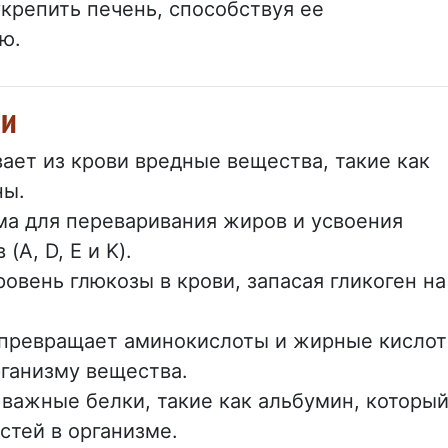
укрепить печень, способствуя ее
ю.
ни
вает из крови вредные вещества, такие как
ны.
а для переваривания жиров и усвоения
A, D, E и K).
овень глюкозы в крови, запасая гликоген на
превращает аминокислоты и жирные кисло
ганизму вещества.
важные белки, такие как альбумин, которы
тей в организме.