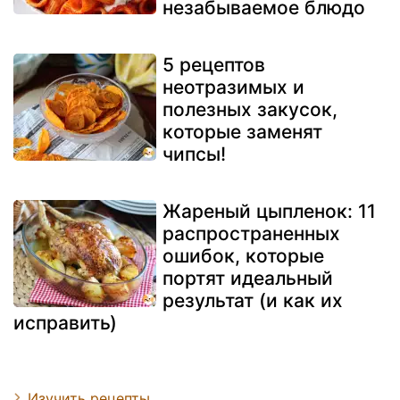
незабываемое блюдо
5 рецептов
неотразимых и
полезных закусок,
которые заменят
чипсы!
Жареный цыпленок: 11
распространенных
ошибок, которые
портят идеальный
результат (и как их
исправить)
Изучить рецепты