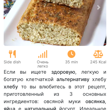
Предыдущий
Сле
Side dish
Очень
35 min
245 Kcal
легко
Если вы ищете
здоровую
, легкую и
богатую клетчаткой
альтернативу
хлебу
хлебу
то вы влюбитесь в этот рецепт,
приготовленный из 3 основных
ингредиентов: овсяной муки
овсянка
,
яйца
e
натуральный
йогурт. Идеальное