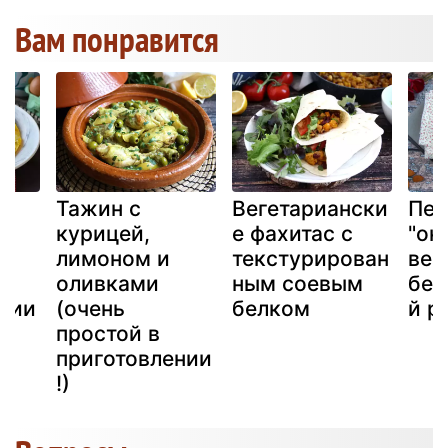
Вам понравится
Тажин с
Вегетариански
Печ
курицей,
е фахитас с
"ок
лимоном и
текстурирован
вег
оливками
ным соевым
без
нии
(очень
белком
й р
простой в
приготовлении
!)