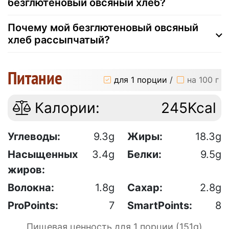
безглютеновый овсяный хлеб?
Почему мой безглютеновый овсяный
хлеб рассыпчатый?
Питание
для 1 порции
/
на 100 г
Калории:
245Kcal
Углеводы:
9.3g
Жиры:
18.3g
Насыщенных
3.4g
Белки:
9.5g
жиров:
Волокна:
1.8g
Сахар:
2.8g
ProPoints:
7
SmartPoints:
8
Пищевая ценность для 1 порции (151g)