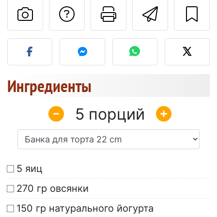
Задать вопрос ав
Pаспечатать
Отправ
Разместите фото этого 
Ингредиенты
5
5 яиц
270 гр овсянки
150 гр натурального йогурта