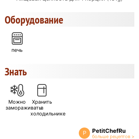
Оборудование
печь
Знать
Можно
Хранить
замораживать
в
холодильнике
PetitChefRu
P