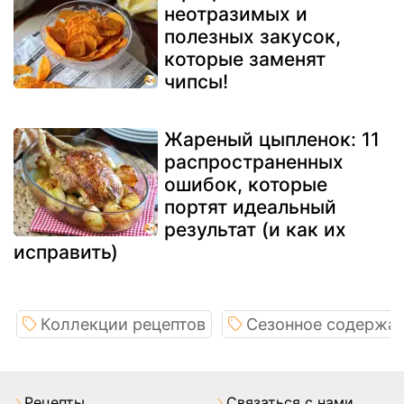
неотразимых и
полезных закусок,
которые заменят
чипсы!
Жареный цыпленок: 11
распространенных
ошибок, которые
портят идеальный
результат (и как их
исправить)
Коллекции рецептов
Сезонное содержа
Pецепты
Связаться с нами