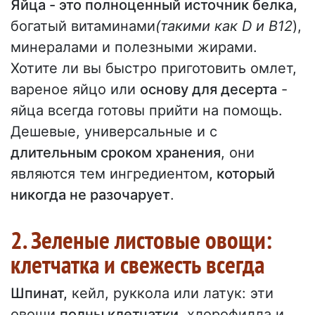
Яйца - это полноценный источник белка,
богатый витаминами
(такими как D и B12
),
минералами и полезными жирами.
Хотите ли вы быстро приготовить омлет,
вареное яйцо или
основу для десерта
-
яйца всегда готовы прийти на помощь.
Дешевые, универсальные и с
длительным сроком хранения
, они
являются тем ингредиентом
, который
никогда не разочарует
.
2. Зеленые листовые овощи:
клетчатка и свежесть всегда
Шпинат,
кейл, руккола или латук: эти
овощи
полны клетчатки
, хлорофилла и