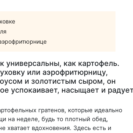
уховке
еля
в аэрофритюрнице
к универсальны, как картофель.
духовку или аэрофритюрницу,
оусом и золотистым сыром, он
ое успокаивает, насыщает и радуе
картофельных гратенов, которые идеально
и на неделе, будь то плотный обед,
не хватает вдохновения. Здесь есть и