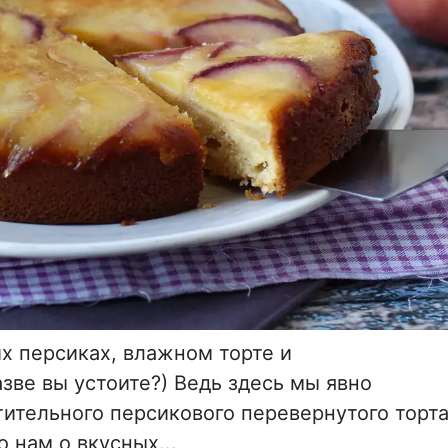
х персиках, влажном торте и
зве вы устоите?) Ведь здесь мы явно
тительного персикового перевернутого торта
 нам о вкусных...