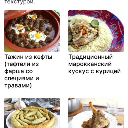
текстурой.
Тажин из кефты
Традиционный
(тефтели из
марокканский
фарша со
кускус с курицей
специями и
травами)