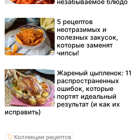
незабываемое блюдо
5 рецептов
неотразимых и
полезных закусок,
которые заменят
чипсы!
Жареный цыпленок: 11
распространенных
ошибок, которые
портят идеальный
результат (и как их
исправить)
Коллекции рецептов