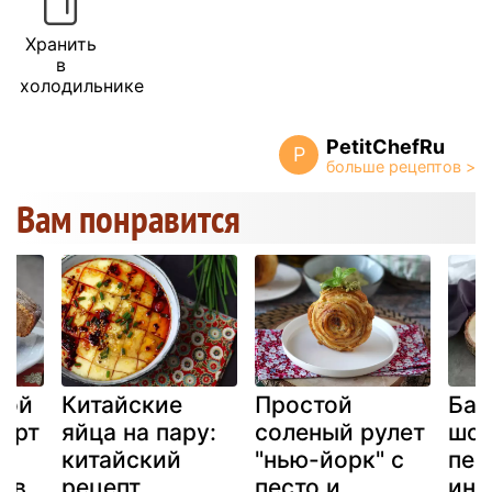
Хранить
в
холодильнике
PetitChefRu
P
Вам понравится
той
Китайские
Простой
Бан
орт
яйца на пару:
соленый рулет
шок
китайский
"нью-йорк" с
печ
ов
рецепт
песто и
инг