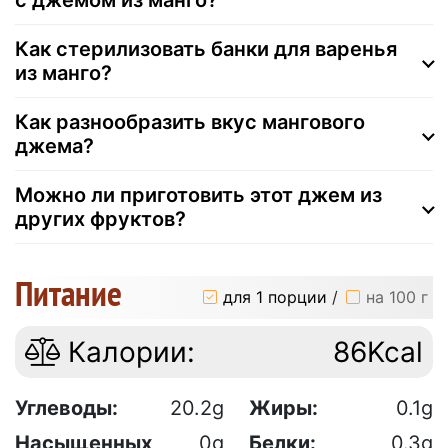
Как стерилизовать банки для варенья
из манго?
Как разнообразить вкус мангового
джема?
Можно ли приготовить этот джем из
других фруктов?
Питание
для 1 порции
/
на 100 г
Калории:
86Kcal
Углеводы:
20.2g
Жиры:
0.1g
Насыщенных
0g
Белки:
0.3g