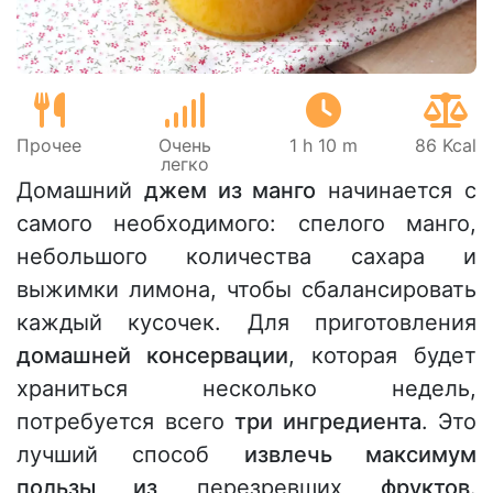
Прочее
Очень
1 h 10 m
86 Kcal
легко
Домашний
джем из манго
начинается с
самого необходимого: спелого манго,
небольшого количества сахара и
выжимки лимона, чтобы сбалансировать
каждый кусочек. Для приготовления
домашней консервации
, которая будет
храниться несколько недель,
потребуется всего
три ингредиента
. Это
лучший способ
извлечь максимум
пользы из
перезревших
фруктов
.