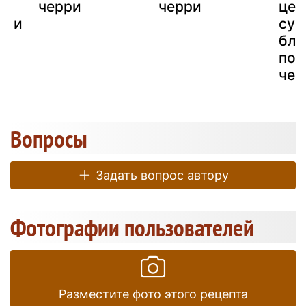
черри
черри
це 
и и
суп
блю
по
чер
Вопросы
Задать вопрос автору
Фотографии пользователей
Разместите фото этого рецепта