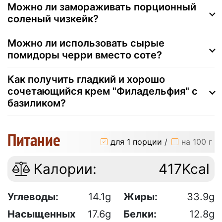
Можно ли замораживать порционный
соленый чизкейк?
Можно ли использовать сырые
помидоры черри вместо соте?
Как получить гладкий и хорошо
сочетающийся крем "Филадельфия" с
базиликом?
Питание
для 1 порции
/
на 100 г
Калории:
417Kcal
Углеводы:
14.1g
Жиры:
33.9g
Насыщенных
17.6g
Белки:
12.8g