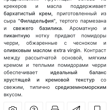
крекеров и масла поддерживает
бархатистый крем,
приготовленный из
сыра
"Филадельфия"
, тертого пармезана
и
свежего базилика
. Ароматную и
пикантную
нотку придают помидоры
черри, обжаренные с чесноком и
оливковым маслом extra virgin
. Контраст
между рассыпчатой основой, мягким
кремом и теплыми помидорами черри
обеспечивает
идеальный баланс
хрустящей и кремовой текстур
со
свежим, типично
средиземноморским
вкусом.
Задать вопрос ав
Pаспечатать
Отправ