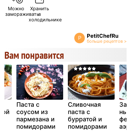
Можно
Хранить
замораживать
в
холодильнике
PetitChefRu
P
Вам понравится
Паста с
Сливочная
Зап
ной
соусом из
паста с
ньо
пармезана и
бурратой и
фет
помидорами
помидорами
аэр