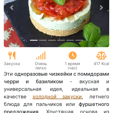
Предыдущий
Сле
Закуска
Очень
1 время
417 Kcal
легко
(час)
Эти
одноразовые чизкейки с помидорами
черри и базиликом
- вкусная и
универсальная идея, идеальная в
качестве
холодной закуски
, летнего
блюда для пальчиков или
фуршетного
предложения.
Хрустящая основа из