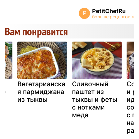
PetitChefRu
P
Вам понравится
Вегетарианска
Сливочный
Соу
 -
я пармиджана
паштет из
и р
ое
из тыквы
тыквы и феты
иде
с нотками
соч
меда
с п
нач
рав