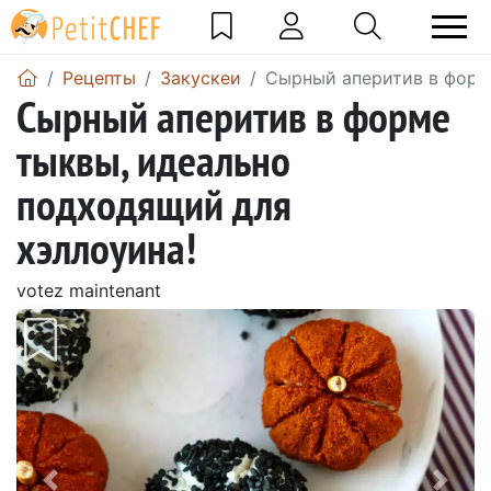
Pецепты
Закускeи
Сырный аперитив в форм
Сырный аперитив в форме
тыквы, идеально
подходящий для
хэллоуина!
votez maintenant