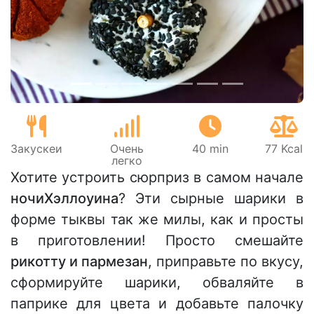
Предыдущий
Сле
Закускeи
Очень
40 min
77 Kcal
легко
Хотите устроить сюрприз в самом начале
ночиХэллоуина
? Эти сырные шарики в
форме тыквы так же милы, как и просты
в приготовлении! Просто смешайте
рикотту и пармезан
, приправьте по вкусу,
сформируйте шарики, обваляйте в
паприке для цвета и добавьте палочку