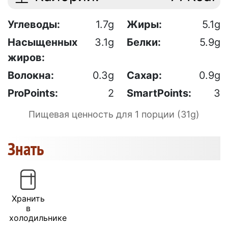
Углеводы:
1.7g
Жиры:
5.1g
Насыщенных
3.1g
Белки:
5.9g
жиров:
Волокна:
0.3g
Сахар:
0.9g
ProPoints:
2
SmartPoints:
3
Пищевая ценность для 1 порции (31g)
Знать
Хранить
в
холодильнике