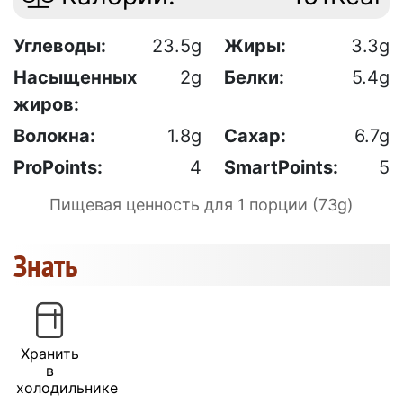
Углеводы:
23.5g
Жиры:
3.3g
Насыщенных
2g
Белки:
5.4g
жиров:
Волокна:
1.8g
Сахар:
6.7g
ProPoints:
4
SmartPoints:
5
Пищевая ценность для 1 порции (73g)
Знать
Хранить
в
холодильнике