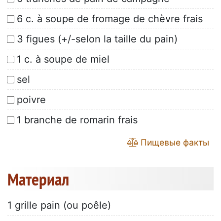
6 c. à soupe de fromage de chèvre frais
3 figues (+/-selon la taille du pain)
1 c. à soupe de miel
sel
poivre
1 branche de romarin frais
Пищевые факты
Материал
1 grille pain (ou poêle)