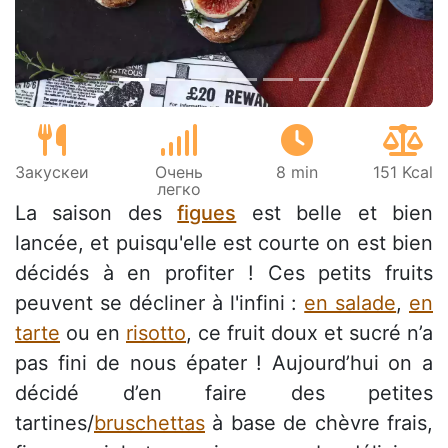
Закускeи
Очень
8 min
151 Kcal
легко
La saison des
figues
est belle et bien
lancée, et puisqu'elle est courte on est bien
décidés à en profiter ! Ces petits fruits
peuvent se décliner à l'infini :
en salade
,
en
tarte
ou en
risotto
, ce fruit doux et sucré n’a
pas fini de nous épater ! Aujourd’hui on a
décidé d’en faire des petites
tartines/
bruschettas
à base de chèvre frais,