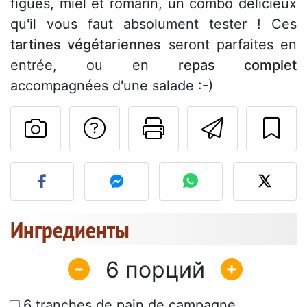
figues, miel et romarin, un combo délicieux
qu'il vous faut absolument tester ! Ces
tartines végétariennes
seront parfaites en
entrée, ou en
repas complet
accompagnées d'une salade :-)
Задать вопрос ав
Pаспечатать
Отправ
Разместите фото этого 
Ингредиенты
6
6 tranches de pain de campagne