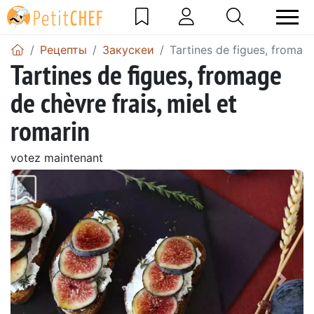
Pецепты
Закускeи
Tartines de figues, fromage
Tartines de figues, fromage
de chèvre frais, miel et
romarin
votez maintenant
Предыдущий
Сле