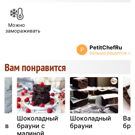
Можно
замораживать
PetitChefRu
P
Вам понравится
е
Шоколадный
Шоколадный
Ваф
и в
брауни с
брауни
бра
й
малиной,