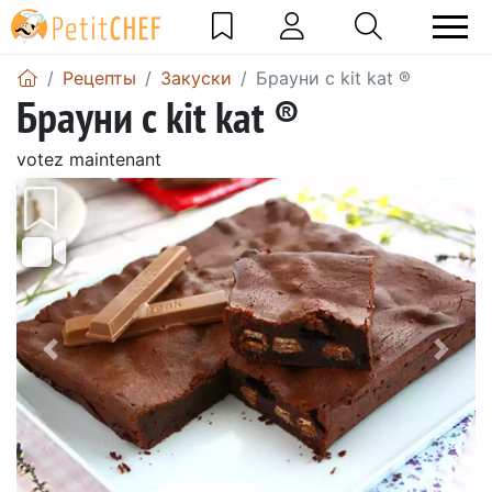
Pецепты
Закуски
Брауни с kit kat ®
Брауни с kit kat ®
votez maintenant
Предыдущий
Сле