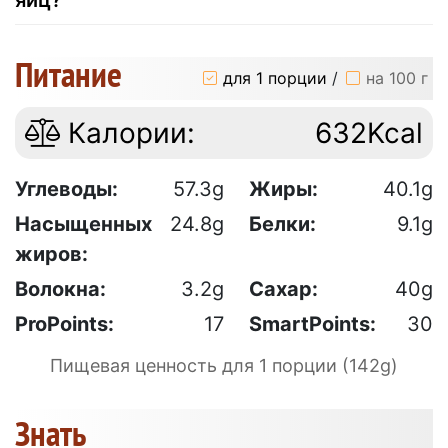
Питание
для 1 порции
/
на 100 г
Калории:
632Kcal
Углеводы:
57.3g
Жиры:
40.1g
Насыщенных
24.8g
Белки:
9.1g
жиров:
Волокна:
3.2g
Сахар:
40g
ProPoints:
17
SmartPoints:
30
Пищевая ценность для 1 порции (142g)
Знать