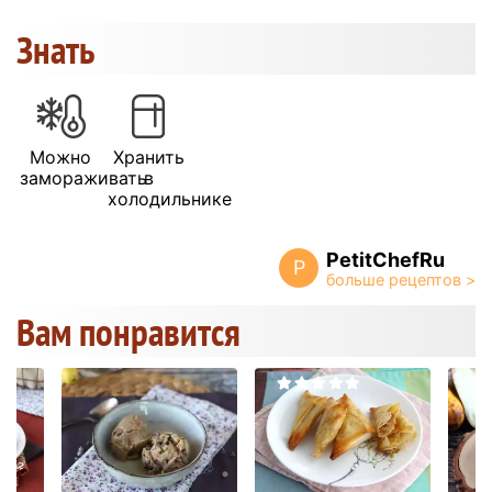
Знать
Можно
Хранить
замораживать
в
холодильнике
PetitChefRu
P
Вам понравится