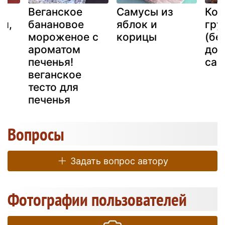
Веганское
Самусы из
Ком
м,
банановое
яблок и
гру
мороженое с
корицы
(бе
ароматом
доб
печенья!
сах
веганское
тесто для
печенья
Вопросы
Задать вопрос автору
Фотографии пользователей