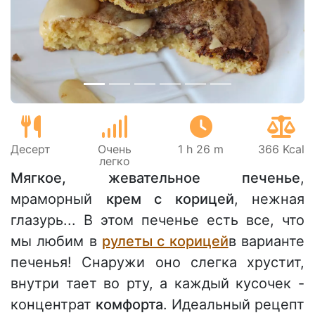
Предыдущий
Сле
Десерт
Очень
1 h 26 m
366 Kcal
легко
Мягкое, жевательное печенье
,
мраморный
крем с корицей
, нежная
глазурь... В этом печенье есть все, что
мы любим в
рулеты с корицей
в варианте
печенья! Снаружи оно слегка хрустит,
внутри тает во рту, а каждый кусочек -
концентрат
комфорта
. Идеальный рецепт