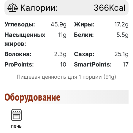
Калории:
366Kcal
Углеводы:
45.9g
Жиры:
17.2g
Насыщенных
11g
Белки:
5.5g
жиров:
Волокна:
2.3g
Сахар:
25.1g
ProPoints:
10
SmartPoints:
17
Пищевая ценность для 1 порции (91g)
Оборудование
печь