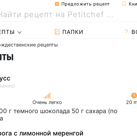
Предложить рецепт
Кни
ЕПТЫ
ПАПКИ
В
ождественские рецепты
пты
усс
Очень легко
20 m
200 г темного шоколада 50 г сахара (по
а
рога с лимонной меренгой