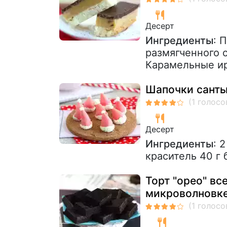
Десерт
Ингредиенты
: 
размягченного с
Карамельные ири
Шапочки санты
Десерт
Ингредиенты
: 
краситель 40 г 
Торт "орео" вс
микроволновке