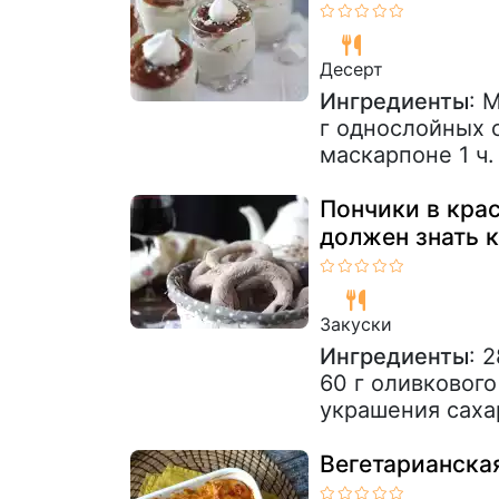
Десерт
Ингредиенты
: 
г однослойных с
маскарпоне 1 ч. 
Пончики в крас
должен знать 
Закуски
Ингредиенты
: 
60 г оливковог
украшения саха
Вегетарианска