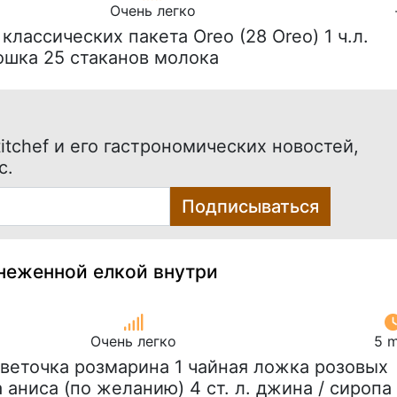
Очень легко
2 классических пакета Oreo (28 Oreo) 1 ч.л.
ошка 25 стаканов молока
itchef и его гастрономических новостей,
с.
Подписываться
снеженной елкой внутри
Очень легко
5 m
1 веточка розмарина 1 чайная ложка розовых
а аниса (по желанию) 4 ст. л. джина / сиропа