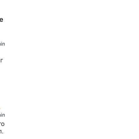
е
in
г
min
го
л.