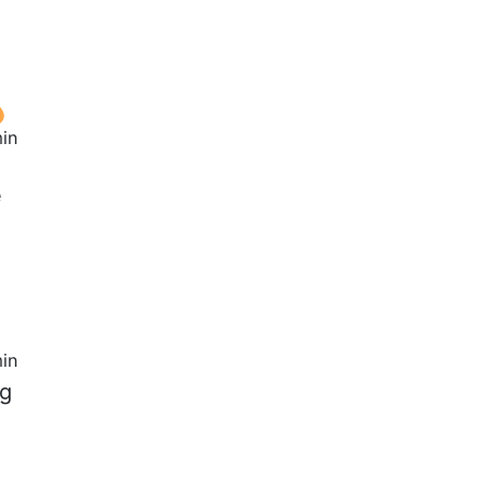
in
e
in
0g