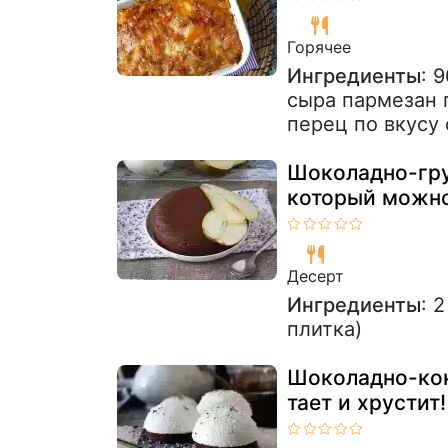
Горячее
Ингредиенты
: 
сыра пармезан 
перец по вкусу
Шоколадно-гру
который можно 
Десерт
Ингредиенты
: 
плитка)
Шоколадно-кок
тает и хрустит!