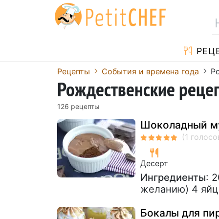
PЕЦ
Pецепты
События и времена года
Р
Рождественские реце
126 pецепты
Шоколадный м
Десерт
Ингредиенты
: 
желанию) 4 яйц
Бокалы для пи