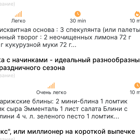
Легко
30 min
10 m
Бисквитная основа : 3 спекулянта (или палет
нный творог : 2 неочищенных лимона 72 г
г кукурузной муки 72 г...
ка с начинками - идеальный разнообразн
праздничного сезона
Очень легко
10 m
Парижские блины: 2 мини-блина 1 ломтик
ик сыра Эмменталь 1 лист салата Блини с
ини 4 ч. л. зеленого песто 1 ломтик...
кс", или миллионер на короткой выпечке