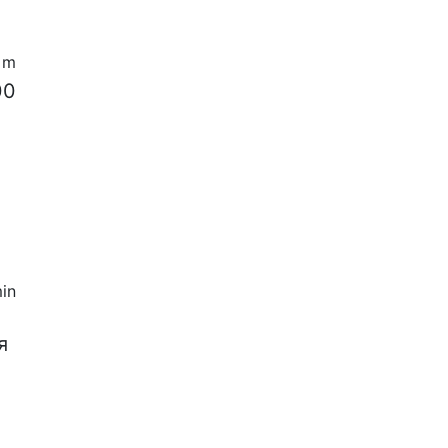
5 m
00
in
я