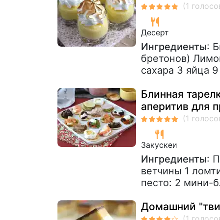
Десерт
Ингредиенты
: 
бретонов) Лимо
сахара 3 яйца 9 
Блинная тарел
аперитив для 
Закускeи
Ингредиенты
: 
ветчины 1 ломт
песто: 2 мини-бл
Домашний "тви