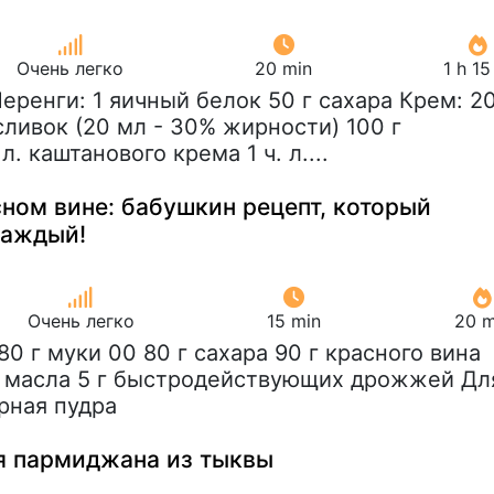
Очень легко
20 min
1 h 1
Меренги: 1 яичный белок 50 г сахара Крем: 2
ливок (20 мл - 30% жирности) 100 г
л. каштанового крема 1 ч. л....
ном вине: бабушкин рецепт, который
каждый!
Очень легко
15 min
20 m
280 г муки 00 80 г сахара 90 г красного вина
о масла 5 г быстродействующих дрожжей Дл
рная пудра
я пармиджана из тыквы