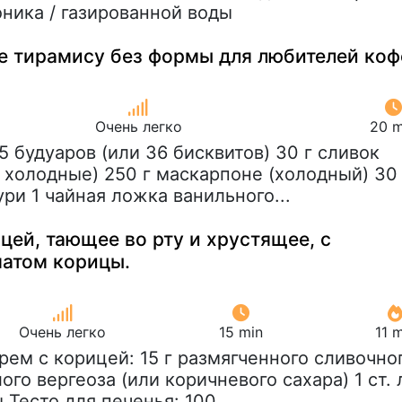
оника / газированной воды
е тирамису без формы для любителей коф
Очень легко
20 m
45 будуаров (или 36 бисквитов) 30 г сливок
 холодные) 250 г маскарпоне (холодный) 30 
ури 1 чайная ложка ванильного...
цей, тающее во рту и хрустящее, с
атом корицы.
Очень легко
15 min
11 
Крем с корицей: 15 г размягченного сливочно
ого вергеоза (или коричневого сахара) 1 ст. 
Тесто для печенья: 100...