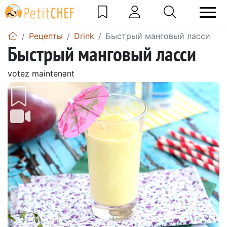
Pецепты
Drink
Быстрый манговый ласси
Быстрый манговый ласси
votez maintenant
Предыдущий
Сле