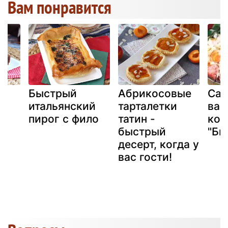
Вам понравится
Быстрый
Абрикосовые
Сал
итальянский
тарталетки
вар
пирог с фило
татин -
кол
быстрый
"Бы
десерт, когда у
вас гости!