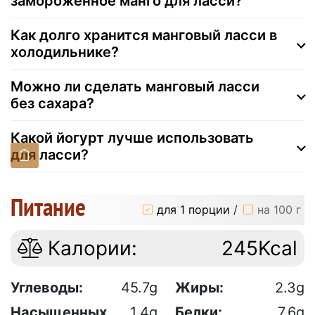
замороженное манго для ласси?
Как долго хранится манговый ласси в
холодильнике?
Можно ли сделать манговый ласси
без сахара?
Какой йогурт лучше использовать
для ласси?
Питание
для 1 порции
/
на 100 г
Калории:
245Kcal
Углеводы:
45.7g
Жиры:
2.3g
Насыщенных
1.4g
Белки:
7.6g