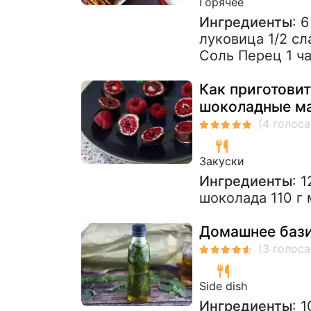
Горячее
Ингредиенты
: 
луковица 1/2 сл
Соль Перец 1 ча
Как приготови
шоколадные м
Закуски
Ингредиенты
: 
шоколада 110 г
Домашнее баз
Side dish
Ингредиенты
: 