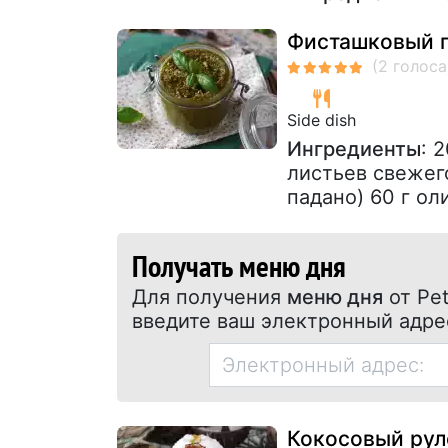
Фисташковый п
Side dish
Ингредиенты
: 
листьев свежего
падано) 60 г ол
Получать меню дня
Для получения
меню дня
от Pet
введите ваш электронный адре
Кокосовый рул