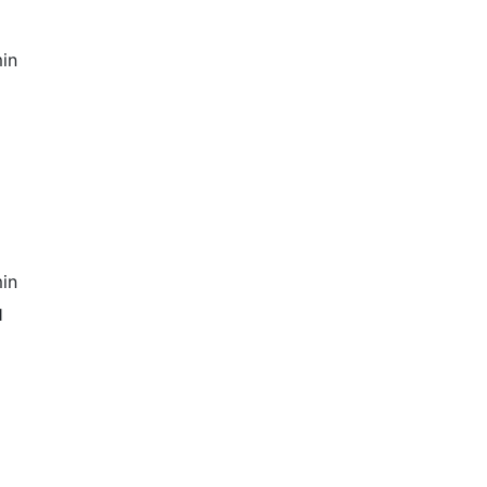
in
in
й