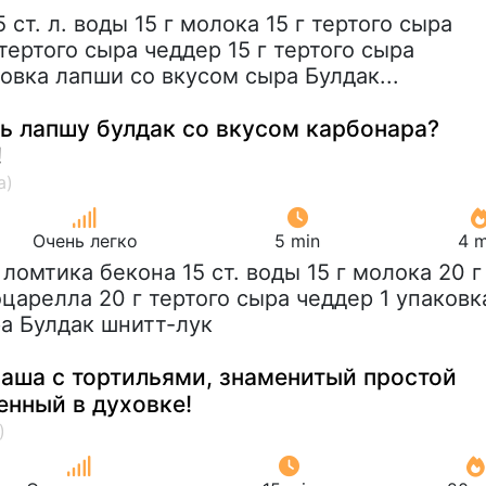
15 ст. л. воды 15 г молока 15 г тертого сыра
тертого сыра чеддер 15 г тертого сыра
овка лапши со вкусом сыра Булдак...
ть лапшу булдак со вкусом карбонара?
!
Очень легко
5 min
4 m
2 ломтика бекона 15 ст. воды 15 г молока 20 г
царелла 20 г тертого сыра чеддер 1 упаковк
а Булдак шнитт-лук
аша с тортильями, знаменитый простой
енный в духовке!