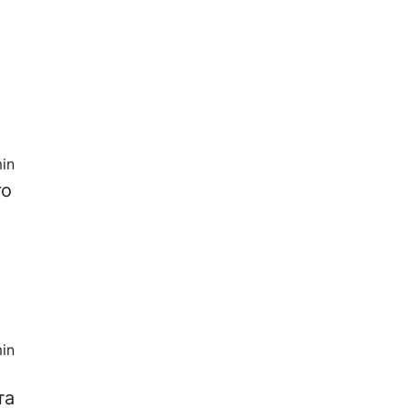
in
го
in
та