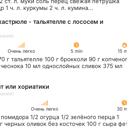
2 ст. л. муки соль перец свежая петрушка
1 ч. л. куркумы 2 ч. л. кумина...
кастрюле - тальятелле с лососем и
Очень легко
5 min
15 m
170 г тальятелле 100 г брокколи 90 г копчено
к чеснока 10 мл однослойных сливок 375 мл
ат или хориатики
Очень легко
30 m
2 помидора 1/2 огурца 1/2 зелёного перца 1
г черных оливок без косточек 100 г сыра фе