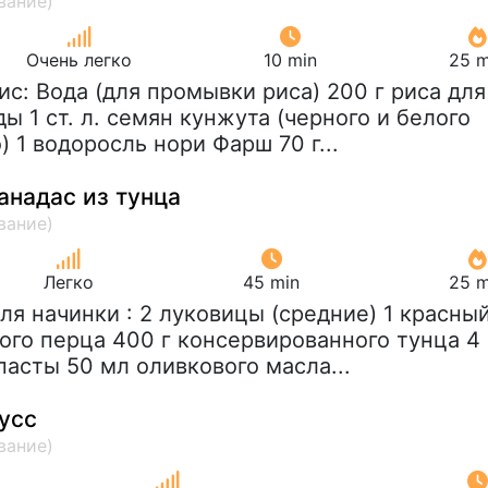
Очень легко
10 min
25 m
Рис: Вода (для промывки риса) 200 г риса для
ы 1 ст. л. семян кунжута (черного и белого
) 1 водоросль нори Фарш 70 г...
анадас из тунца
Легко
45 min
25 m
Для начинки : 2 луковицы (средние) 1 красны
ного перца 400 г консервированного тунца 4
 пасты 50 мл оливкового масла...
усс