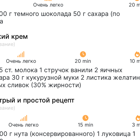
Очень легко
20 m
200 г темного шоколада 50 г сахара (по
а
кий крем
Очень легко
20 min
10 m
25 ст. молока 1 стручок ванили 2 яичных
ара 30 г кукурузной муки 2 листика желати
ых сливок (30% жирности)
трый и простой рецепт
Очень легко
15 min
3 m
400 г нута (консервированного) 1 луковица 1