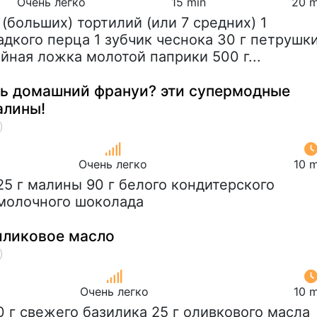
Очень легко
15 min
20 m
6 (больших) тортилий (или 7 средних) 1
адкого перца 1 зубчик чеснока 30 г петрушк
йная ложка молотой паприки 500 г...
ть домашний франуи? эти супермодные
алины!
Очень легко
10 m
125 г малины 90 г белого кондитерского
 молочного шоколада
иликовое масло
Очень легко
10 m
10 г свежего базилика 25 г оливкового масла