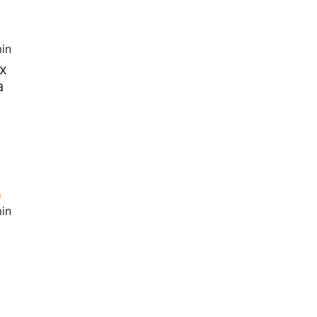
in
х
а
in