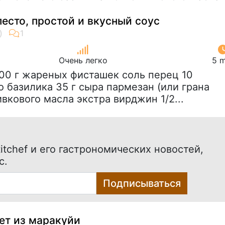
есто, простой и вкусный соус
Очень легко
5 m
200 г жареных фисташек соль перец 10
 базилика 35 г сыра пармезан (или грана
ивкового масла экстра вирджин 1/2...
itchef и его гастрономических новостей,
с.
Подписываться
ет из маракуйи