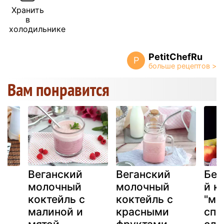
Хранить
в
холодильнике
PetitChefRu
P
Вам понравится
Веганский
Веганский
Без
молочный
молочный
й к
коктейль с
коктейль с
"ма
малиной и
красными
спр