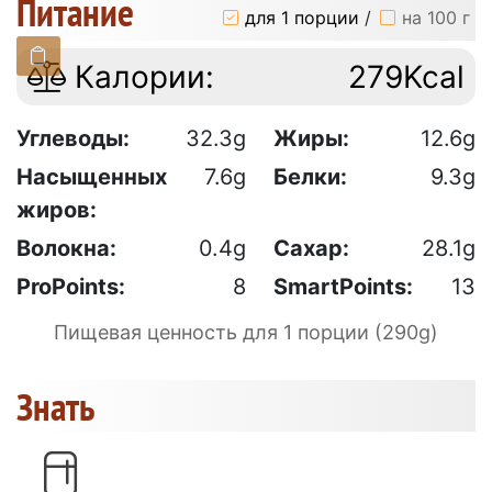
Питание
для 1 порции
/
на 100 г
Калории:
279Kcal
Углеводы:
32.3g
Жиры:
12.6g
Насыщенных
7.6g
Белки:
9.3g
жиров:
Волокна:
0.4g
Сахар:
28.1g
ProPoints:
8
SmartPoints:
13
Пищевая ценность для 1 порции (290g)
Знать