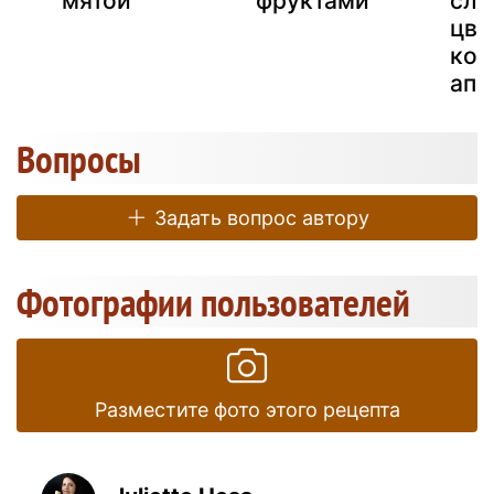
мятой
фруктами
сла
цве
кок
апе
Вопросы
Задать вопрос автору
Фотографии пользователей
Разместите фото этого рецепта