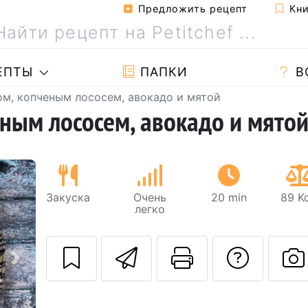
Предложить рецепт
Кни
ЕПТЫ
ПАПКИ
В
ом, копченым лососем, авокадо и мятой
еным лососем, авокадо и мято
Закуска
Очень
20 min
89 Kc
легко
Отправить этот
Pаспечата
Зада
Следующий
Р