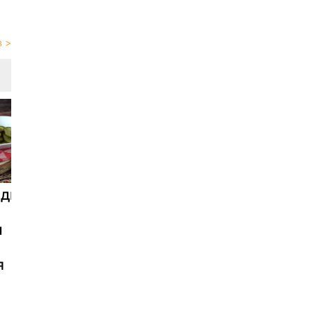
адкие
Супер
освежающий
и
летний тарт:
рикотта,
я
огурец и
копченый
лосось