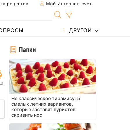
га рецептов
Мой Интернет-счет
ОПРОСЫ
ДРУГОЙ
й
Папки
al
Не классическое тирамису: 5
смелых летних вариантов,
 рецепт другу
ть эту страницу
ть вопрос автору
которые заставят пуристов
скривить нос
азместите фото этого рецеп