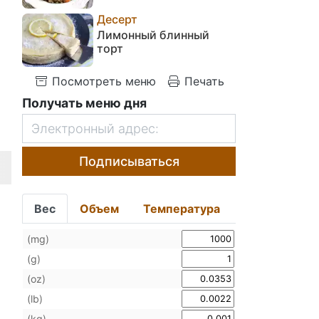
Десерт
Лимонный блинный
торт
Посмотреть меню
Печать
Получать меню дня
Подписываться
Вес
Объем
Температура
(mg)
(g)
(oz)
(lb)
(kg)