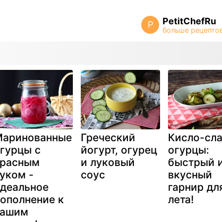
PetitChefRu
P
аринованные
Греческий
Кисло-сл
гурцы с
йогурт, огурец
огурцы:
расным
и луковый
быстрый 
уком -
соус
вкусный
деальное
гарнир дл
ополнение к
лета!
вашим