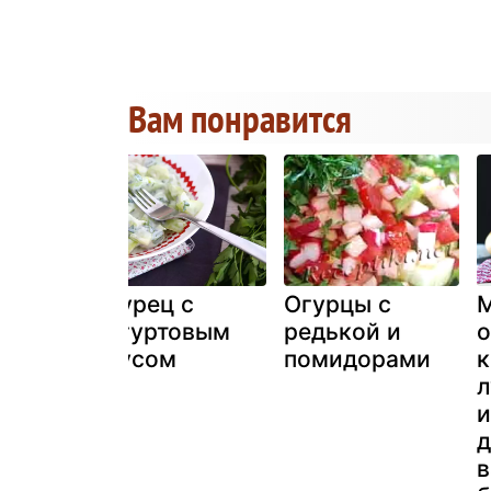
Вам понравится
макис
Огурец с
Огурцы с
М
йогуртовым
редькой и
о
соусом
помидорами
к
л
и
д