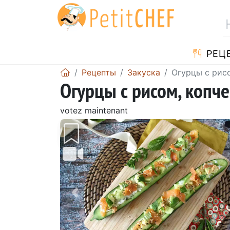
PЕЦ
Pецепты
Закуска
Огурцы с рис
Огурцы с рисом, копч
votez maintenant
Предыдущий