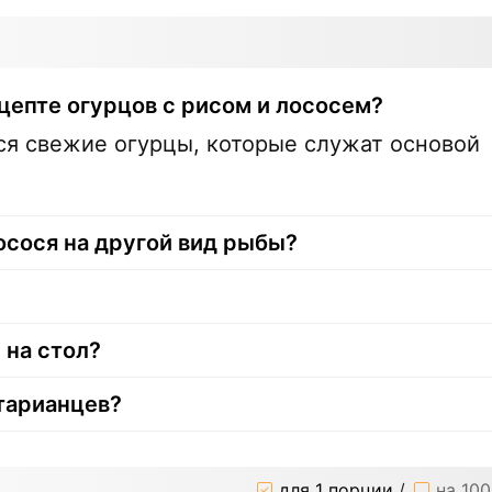
цепте огурцов с рисом и лососем?
я свежие огурцы, которые служат основой
осося на другой вид рыбы?
 на стол?
етарианцев?
для 1 порции
/
на 100