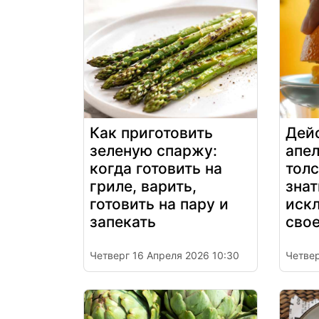
Как приготовить
Дейс
зеленую спаржу:
апе
когда готовить на
тол
гриле, варить,
знат
готовить на пару и
искл
запекать
свое
Четверг 16 Апреля 2026 10:30
Четвер