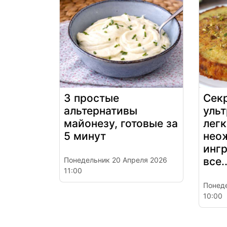
3 простые
Сек
альтернативы
уль
майонезу, готовые за
легк
5 минут
нео
инг
все..
Понедельник 20 Апреля 2026
11:00
Понед
10:00