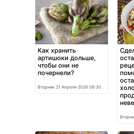
Как хранить
Сдел
артишоки дольше,
оста
чтобы они не
реце
почернели?
пом
ост
хол
Вторник 21 Апреля 2026 09:30
про
нев
Вторни