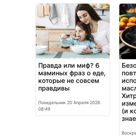
Правда или миф? 6
Без
маминых фраз о еде,
пов
которые не совсем
исп
правдивы
мас
Хитр
изме
Понедельник 20 Апреля 2026
08:49
(и к
знае
Воскре