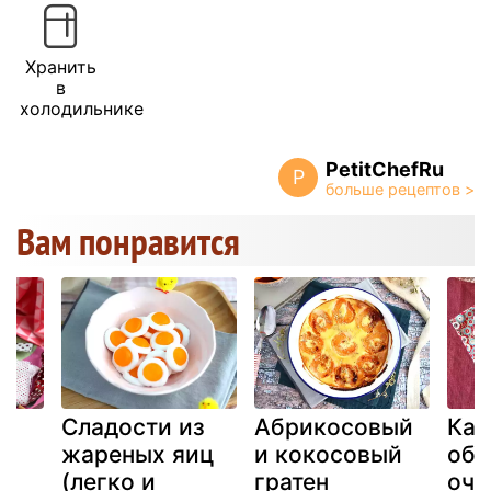
Хранить
в
холодильнике
PetitChefRu
P
Вам понравится
Сладости из
Абрикосовый
Как
жареных яиц
и кокосовый
обж
(легко и
гратен
очи