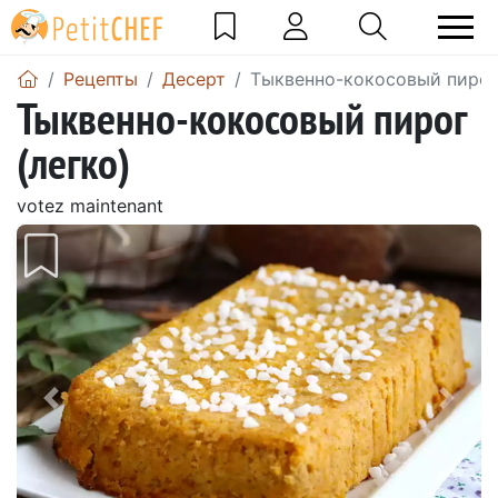
Pецепты
Десерт
Тыквенно-кокосовый пирог 
Тыквенно-кокосовый пирог
(легко)
votez maintenant
Предыдущий
Сле