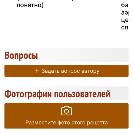
понятно)
бак
аэр
це?
спо
Вопросы
Задать вопрос автору
Фотографии пользователей
Разместите фото этого рецепта