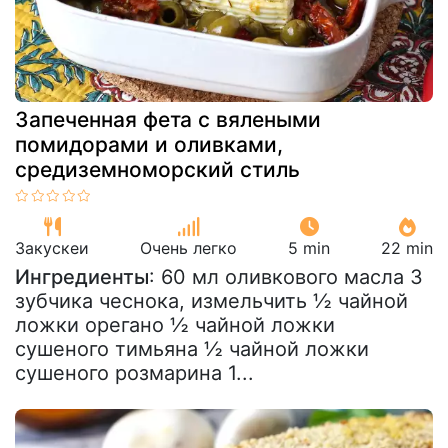
Запеченная фета с вялеными
помидорами и оливками,
средиземноморский стиль
Закускeи
Очень легко
5 min
22 min
Ингредиенты
: 60 мл оливкового масла 3
зубчика чеснока, измельчить ½ чайной
ложки орегано ½ чайной ложки
сушеного тимьяна ½ чайной ложки
сушеного розмарина 1...