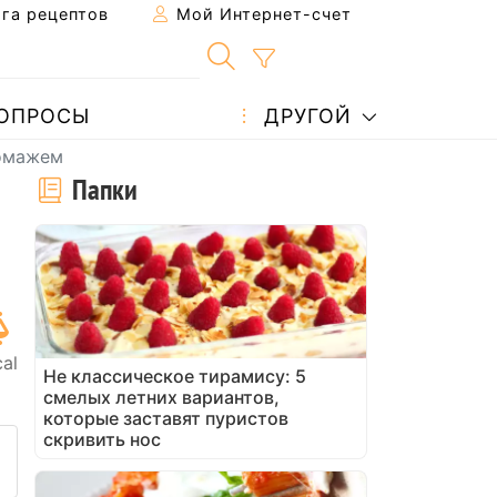
га рецептов
Мой Интернет-счет
ОПРОСЫ
ДРУГОЙ
ромажем
Папки
al
Не классическое тирамису: 5
смелых летних вариантов,
которые заставят пуристов
скривить нос
 рецепт другу
ть эту страницу
ть вопрос автору