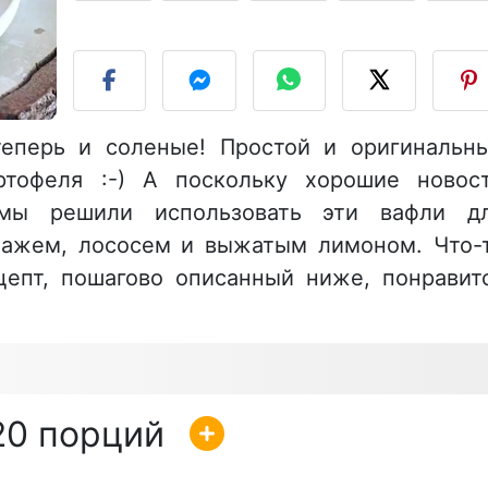
Р
еперь и соленые! Простой и оригинальн
ртофеля :-) А поскольку хорошие новос
 мы решили использовать эти вафли д
мажем, лососем и выжатым лимоном. Что-
цепт, пошагово описанный ниже, понравит
20