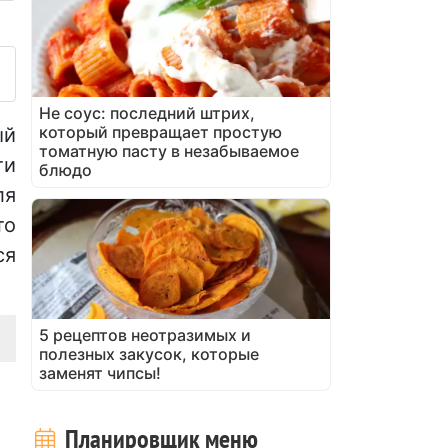
азместите фото этого рецеп
Не соус: последний штрих,
который превращает простую
ый
томатную пасту в незабываемое
ти
блюдо
ля
то
ся
5 рецептов неотразимых и
полезных закусок, которые
заменят чипсы!
Планировщик меню