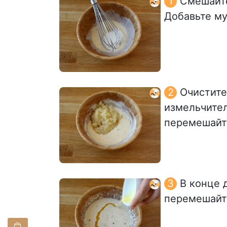
Смешайте
Добавьте му
Очистите
измельчител
перемешайт
В конце 
перемешайт