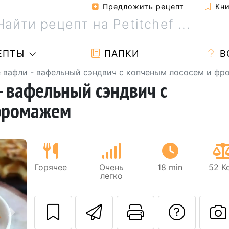
Предложить рецепт
Кни
ЕПТЫ
ПАПКИ
В
 вафли - вафельный сэндвич с копченым лососем и ф
 вафельный сэндвич с
фромажем
Горячее
Очень
18 min
52 Kc
легко
Отправить этот
Pаспечата
Зада
Следующий