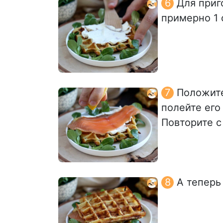
Для приг
примерно 1 с
Положите
полейте его
Повторите с
А теперь