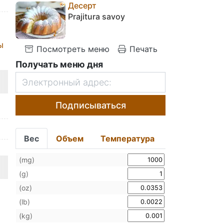
Десерт
Prajitura savoy
ы
Посмотреть меню
Печать
Получать меню дня
Подписываться
Вес
Объем
Температура
(mg)
(g)
(oz)
(lb)
(kg)