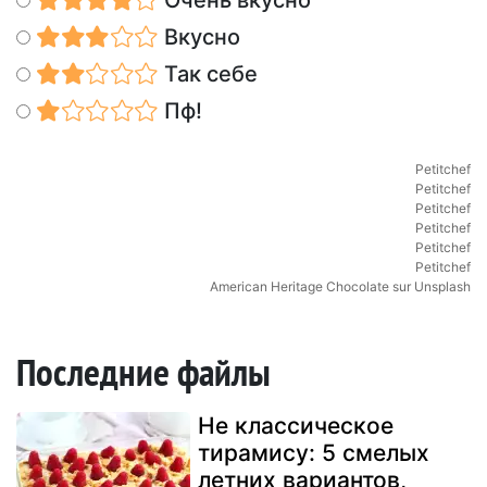
Очень вкусно
Вкусно
Так себе
Пф!
Petitchef
Petitchef
Petitchef
Petitchef
Petitchef
Petitchef
American Heritage Chocolate
sur
Unsplash
Последние файлы
Не классическое
тирамису: 5 смелых
летних вариантов,