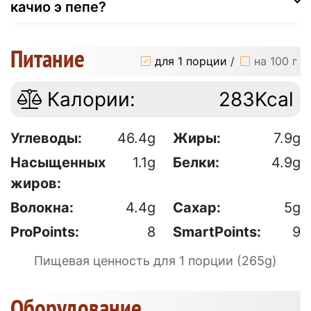
качио э пепе?
Питание
для 1 порции
/
на 100 г
Калории:
283Kcal
Углеводы:
46.4g
Жиры:
7.9g
Насыщенных
1.1g
Белки:
4.9g
жиров:
Волокна:
4.4g
Сахар:
5g
ProPoints:
8
SmartPoints:
9
Пищевая ценность для 1 порции (265g)
Оборудование