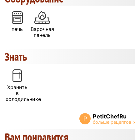
печь
Варочная
панель
Знать
Хранить
в
холодильнике
PetitChefRu
P
Вам понравится