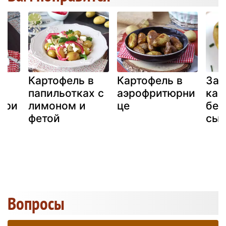
с
Картофель в
Картофель в
Зап
м,
папильотках с
аэрофритюрни
кар
три
лимоном и
це
бек
ий
фетой
сы
Вопросы