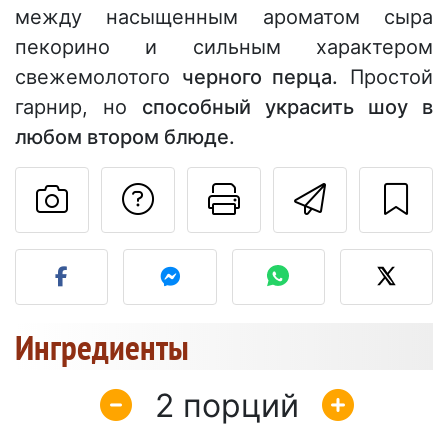
между насыщенным ароматом сыра
пекорино и сильным характером
свежемолотого
черного перца.
Простой
гарнир, но
способный украсить шоу в
любом втором блюде.
Задать вопрос ав
Pаспечатать
Отправ
Разместите фото этого 
Ингредиенты
2