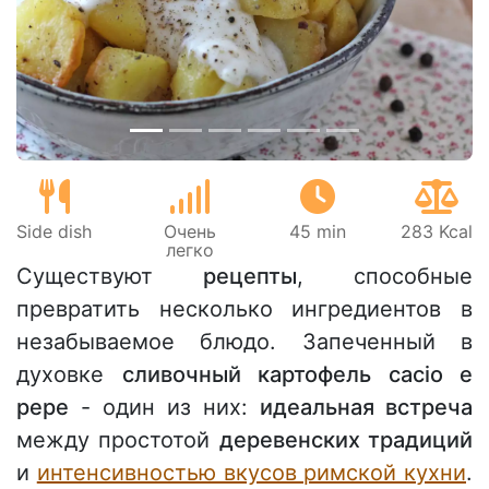
Предыдущий
Сле
Side dish
Очень
45 min
283 Kcal
легко
Существуют
рецепты
, способные
превратить несколько ингредиентов в
незабываемое блюдо. Запеченный в
духовке
сливочный картофель cacio e
pepe
- один из них:
идеальная встреча
между простотой
деревенских традиций
и
интенсивностью вкусов римской кухни
.