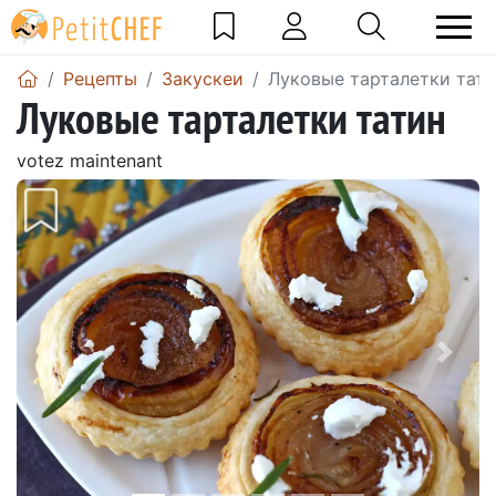
Pецепты
Закускeи
Луковые тарталетки тат
Луковые тарталетки татин
votez maintenant
Предыдущий
Сле