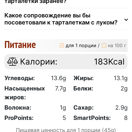
тарталетки заранее?
Какое сопровождение вы бы
посоветовали к тарталеткам с луком?
Питание
для 1 порции
/
на 100 г
Калории:
183Kcal
Углеводы:
13.6g
Жиры:
13.1g
Насыщенных
7.7g
Белки:
2g
жиров:
Волокна:
1g
Сахар:
2.9g
ProPoints:
5
SmartPoints:
8
Пищевая ценность для 1 порции (45g)