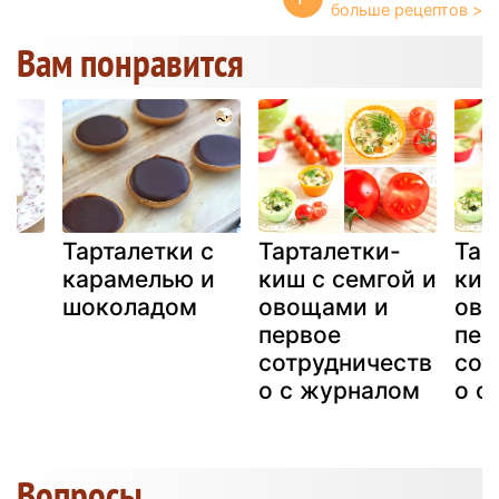
Вам понравится
Тарталетки с
Тарталетки-
Тар
карамелью и
киш с семгой и
киш
шоколадом
овощами и
ово
первое
пер
сотрудничеств
сот
о с журналом
о с
Вопросы