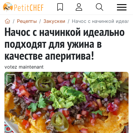
Pецепты
Закускeи
Начос с начинкой идеаль
Начос с начинкой идеально
подходят для ужина в
качестве аперитива!
votez maintenant
Предыдущий
Сле