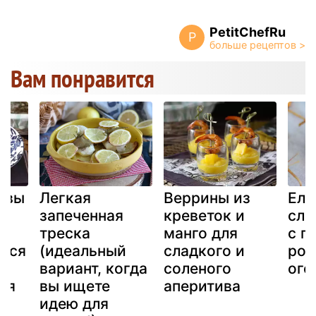
PetitChefRu
P
Вам понравится
квы
Легкая
Веррины из
Ело
запеченная
креветок и
сло
треска
манго для
с п
йся
(идеальный
сладкого и
рож
ли
вариант, когда
соленого
ого
ля
вы ищете
аперитива
идею для