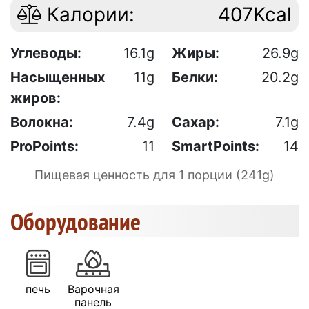
Калории:
407Kcal
Углеводы:
16.1g
Жиры:
26.9g
Насыщенных
11g
Белки:
20.2g
жиров:
Волокна:
7.4g
Сахар:
7.1g
ProPoints:
11
SmartPoints:
14
Пищевая ценность для 1 порции (241g)
Оборудование
печь
Варочная
панель