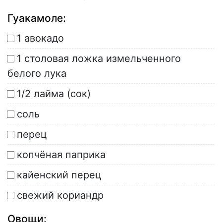
Гуакамоле:
1 авокадо
1 столовая ложка измельченного
белого лука
1/2 лайма (сок)
соль
перец
копчёная паприка
кайенский перец
свежий кориандр
Овощи: