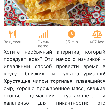
Закускeи
Очень
35 min
407 Kcal
легко
Хотите необычный
аперитив
, который
порадует всех? Эти
начос
с начинкой -
идеальный способ провести время в
кругу близких и ультра-гурманов!
Хрустящие чипсы тортилья
, плавящийся
сыр, хорошо прожаренное мясо, свежие
овощи, домашний гуакамоле... и
халапеньо
для пикантности: это