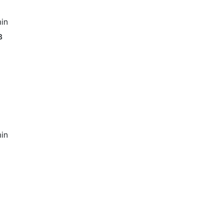
in
в
in