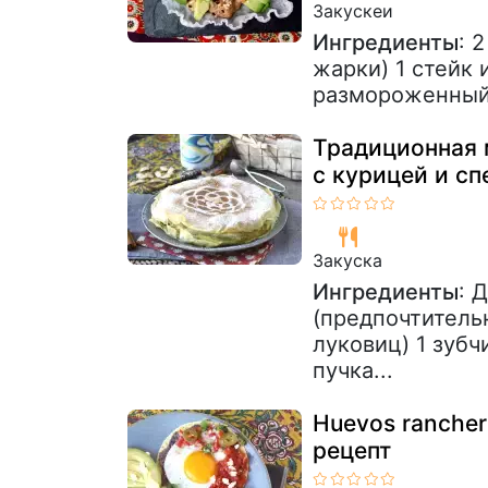
Закускeи
Ингредиенты
: 
жарки) 1 стейк 
размороженный)
Традиционная 
с курицей и с
Закуска
Ингредиенты
: 
(предпочтитель
луковиц) 1 зуб
пучка...
Huevos ranche
рецепт