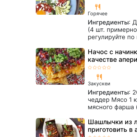
Горячее
Ингредиенты
: 
(4 шт. примерно
регулируйте по 
Начос с начин
качестве апери
Закускeи
Ингредиенты
: 
чеддер Мясо 1 к
мясного фарша (
Шашлычки из л
приготовить в