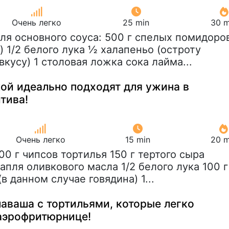
Очень легко
25 min
30 m
Для основного соуса: 500 г спелых помидоро
) 1/2 белого лука ½ халапеньо (остроту
вкусу) 1 столовая ложка сока лайма...
кой идеально подходят для ужина в
тива!
Очень легко
15 min
20 m
200 г чипсов тортилья 150 г тертого сыра
апля оливкового масла 1/2 белого лука 100 г
в данном случае говядина) 1...
аваша с тортильями, которые легко
 аэрофритюрнице!