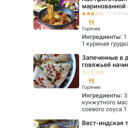
маринованной 
Горячее
Ингредиенты
: 
1 куриная грудк
Запеченные в д
говяжьей начи
Горячее
Ингредиенты
: 
кунжутного мас
соевого соуса 1
Вест-индская 