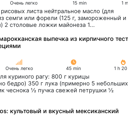
Очень легко
15 min
1 
2 рисовых листа нейтральное масло (для
из семги или форели (125 г, замороженный и
 2 столовые ложки майонеза 1...
марокканская выпечка из кирпичного тес
пециями
Очень легко
45 min
1 h 20
Для куриного рагу: 800 г курицы
но бедро) 350 г лука (примерно 5 небольших
чик чеснока ½ пучка свежей петрушки ½
ros: культовый и вкусный мексиканский