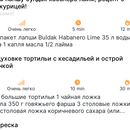
курицей!
Очень легко
5 min
12 m
1 пакет лапши Buldak Habanero Lime 35 л вод
а 1 капля масла 1/2 лайма
уховке тортильи с кесадильей и острой
нкой
Очень легко
10 min
30 m
3 большие тортильи 1 чайная ложка
ла 350 г говяжьего фарша 3 столовые ложк
 столовая ложка коричневого сахара (или...
треска