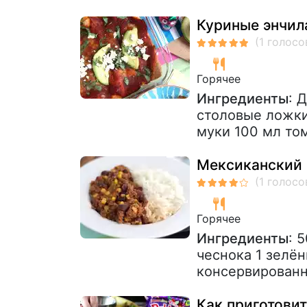
Куриные энчил
Горячее
Ингредиенты
: 
столовые ложки
муки 100 мл то
Мексиканский 
Горячее
Ингредиенты
: 
чеснока 1 зелё
консервированно
Как приготовит