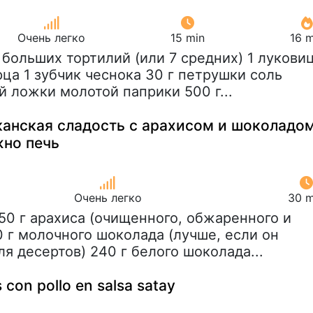
Очень легко
15 min
16 m
6 больших тортилий (или 7 средних) 1 лукови
рца 1 зубчик чеснока 30 г петрушки соль
й ложки молотой паприки 500 г...
канская сладость с арахисом и шоколадом
жно печь
Очень легко
30 m
250 г арахиса (очищенного, обжаренного и
0 г молочного шоколада (лучше, если он
я десертов) 240 г белого шоколада...
 con pollo en salsa satay