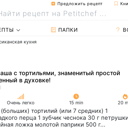
Предложить рецепт
Кни
ЕПТЫ
ПАПКИ
В
сиканская кухня
аша с тортильями, знаменитый простой
енный в духовке!
Очень легко
15 min
20 m
6 (больших) тортилий (или 7 средних) 1
адкого перца 1 зубчик чеснока 30 г петрушк
йная ложка молотой паприки 500 г...