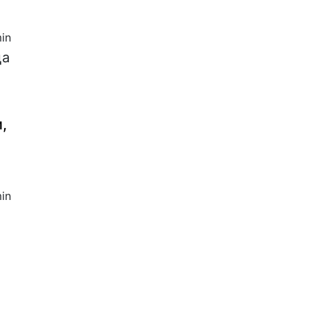
in
ца
,
in