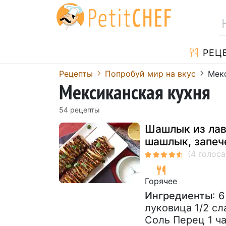
PЕЦ
Pецепты
Попробуй мир на вкус
Мек
Мексиканская кухня
54 pецепты
Шашлык из лав
шашлык, запеч
Горячее
Ингредиенты
: 
луковица 1/2 сл
Соль Перец 1 ча