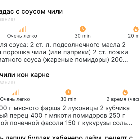
адас с соусом чили
Очень легко
30 min
20 m
Для соуса: 2 ст. л. подсолнечного масла 2
 порошка чили (или паприки) 2 ст. ложки
матного соуса (жареные помидоры) 200...
чили кон карне
Очень легко
30 min
2 время (час
500 г мясного фарша 2 луковицы 2 зубчика
ный перец 400 г мякоти помидоров 250 г
й почечной фасоли 150 г кукурузы соль...
ь лапшу булдак хабанеро лайм, рецепт с