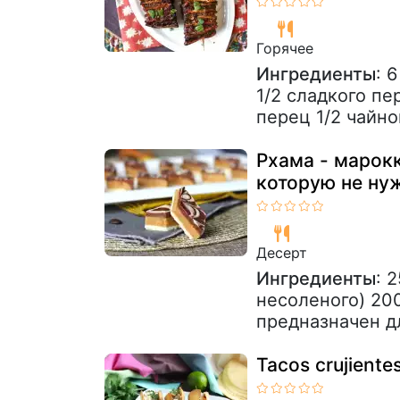
Горячее
Ингредиенты
: 
1/2 сладкого пе
перец 1/2 чайно
Рхама - марок
которую не ну
Десерт
Ингредиенты
: 
несоленого) 20
предназначен дл
Tacos crujientes