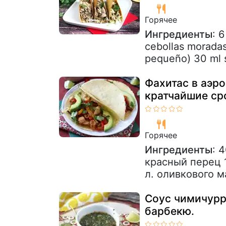
Горячее
Ингредиенты
: 6
cebollas moradas
pequeño) 30 ml sa
Фахитас в аэр
кратчайшие ср
Горячее
Ингредиенты
: 
красный перец 
л. оливкового ма
Соус чимичурр
барбекю.