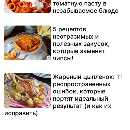
томатную пасту в
незабываемое блюдо
5 рецептов
неотразимых и
полезных закусок,
которые заменят
чипсы!
Жареный цыпленок: 11
распространенных
ошибок, которые
портят идеальный
результат (и как их
исправить)