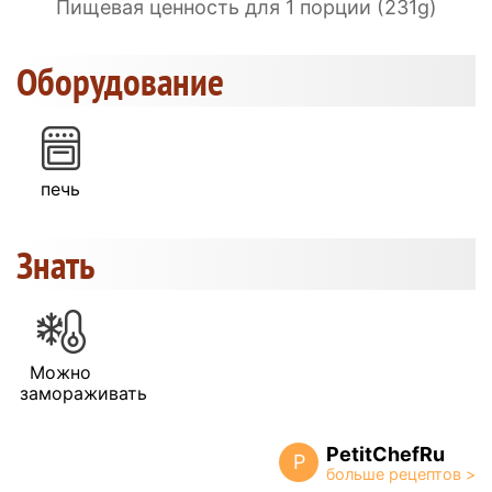
Пищевая ценность для 1 порции (231g)
Оборудование
печь
Знать
Можно
замораживать
PetitChefRu
P