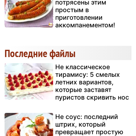
потрясены этим
простым в
приготовлении
аккомпанементом!
Последние файлы
Не классическое
тирамису: 5 смелых
летних вариантов,
которые заставят
пуристов скривить нос
Не соус: последний
штрих, который
превращает простую