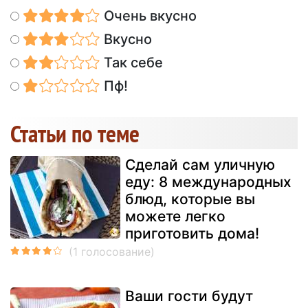
Очень вкусно
Вкусно
Так себе
Пф!
Статьи по теме
Сделай сам уличную
еду: 8 международных
блюд, которые вы
можете легко
приготовить дома!
Ваши гости будут