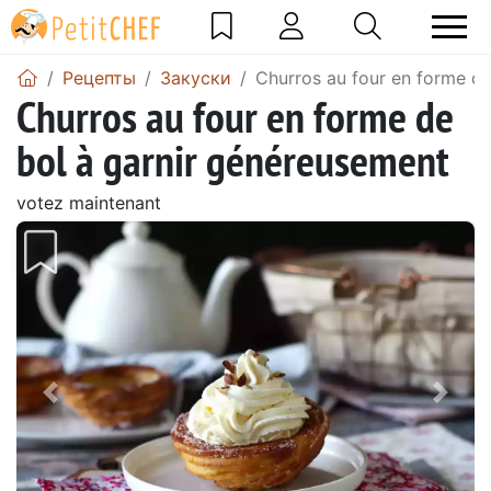
Pецепты
Закуски
Churros au four en forme de
Churros au four en forme de
bol à garnir généreusement
votez maintenant
Предыдущий
Сле