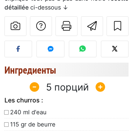
détaillée
ci-dessous ↓
Задать вопрос ав
Pаспечатать
Отправ
Разместите фото этого 
Ингредиенты
5
Les churros :
240 ml d'eau
115 gr de beurre