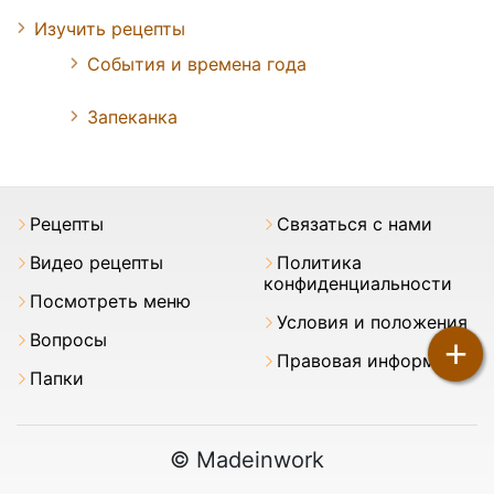
Изучить рецепты
События и времена года
Запеканка
Pецепты
Связаться с нами
Видео рецепты
Политика
конфиденциальности
Посмотреть меню
Условия и положения
Вопросы
+
Правовая информация
Папки
© Madeinwork