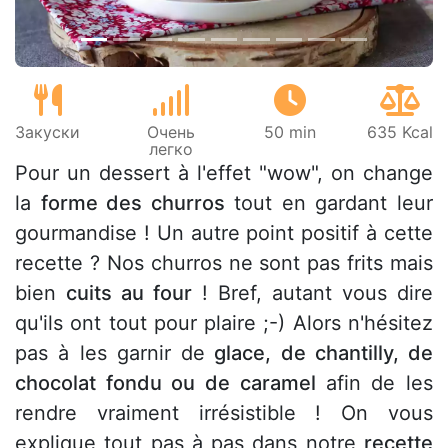
Закуски
Очень
50 min
635 Kcal
легко
Pour un dessert à l'effet "wow", on change
la
forme des churros
tout en gardant leur
gourmandise ! Un autre point positif à cette
recette ? Nos churros ne sont pas frits mais
bien
cuits au four
! Bref, autant vous dire
qu'ils ont tout pour plaire ;-) Alors n'hésitez
pas à les garnir de
glace, de chantilly, de
chocolat fondu ou de caramel
afin de les
rendre vraiment irrésistible ! On vous
explique tout pas à pas dans notre
recette