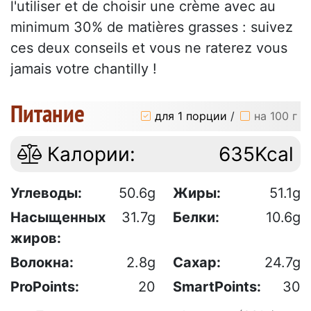
l'utiliser et de choisir une crème avec au
minimum 30% de matières grasses : suivez
ces deux conseils et vous ne raterez vous
jamais votre chantilly !
Питание
для 1 порции
/
на 100 г
Калории:
635Kcal
Углеводы:
50.6g
Жиры:
51.1g
Насыщенных
31.7g
Белки:
10.6g
жиров:
Волокна:
2.8g
Сахар:
24.7g
ProPoints:
20
SmartPoints:
30