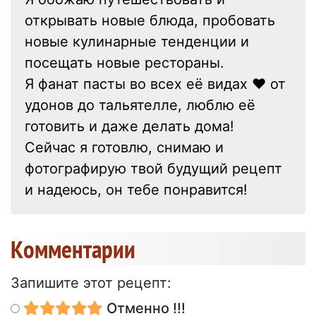
открывать новые блюда, пробовать
новые кулинарные тенденции и
посещать новые рестораны.
Я фанат пасты во всех её видах ❤ от
удонов до тальятелле, люблю её
готовить и даже делать дома!
Сейчас я готовлю, снимаю и
фотографирую твой будущий рецепт
и надеюсь, он тебе понравится!
Kомментарии
Запишите этот рецепт:
Отменно !!!