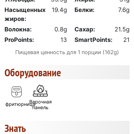
Насыщенных
19.4g
Белки:
7.6g
жиров:
Волокна:
0.8g
Сахар:
21.5g
ProPoints:
13
SmartPoints:
21
Пищевая ценность для 1 порции (162g)
Оборудование
Варочная
фритюрница
панель
Знать