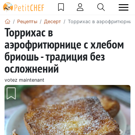
Pецепты
Десерт
Торрихас в аэрофритюрниц
Торрихас в
аэрофритюрнице с хлебом
бриошь - традиция без
осложнений
votez maintenant