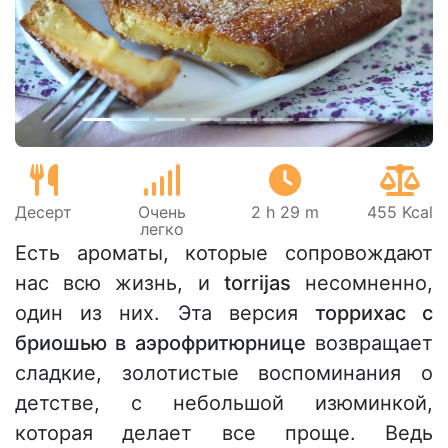
Предыдущий
Сле
Десерт
Очень
2 h 29 m
455 Kcal
легко
Есть ароматы, которые сопровождают
нас всю жизнь, и
torrijas
несомненно,
один из них. Эта версия
торрихас с
бриошью в аэрофритюрнице
возвращает
сладкие, золотистые воспоминания о
детстве, с небольшой изюминкой,
которая делает все проще. Ведь