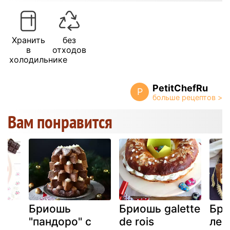
Хранить
без
в
отходов
холодильнике
PetitChefRu
P
Вам понравится
Бриошь
Бриошь galette
Бр
"пандоро" с
de rois
лео