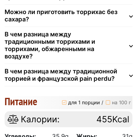
Можно ли приготовить торрихас без
сахара?
В чем разница между
традиционными торрихами и
торрихами, обжаренными на
воздухе?
В чем разница между традиционной
торрией и французской pain perdu?
Питание
для 1 порции
/
на 100 г
Калории:
455Kcal
Углеводы:
35.9g
Жиры:
31g