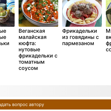
ые
Веганская
Фрикадельки
М
ые
малайская
из говядины с
в
ьки
кюфта:
пармезаном
ф
нутовые
с
фрикадельки с
томатным
соусом
дать вопрос автору