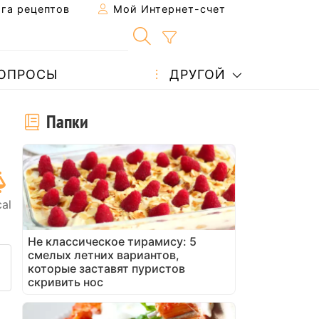
га рецептов
Мой Интернет-счет
ОПРОСЫ
ДРУГОЙ
Папки
al
Не классическое тирамису: 5
смелых летних вариантов,
 рецепт другу
ть эту страницу
ть вопрос автору
которые заставят пуристов
скривить нос
азместите фото этого рецеп