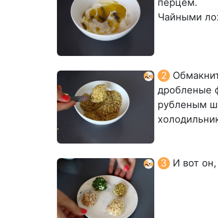
перцем.
Чайными ло
Обмакнит
дробленые 
рубленым шн
холодильни
И вот он