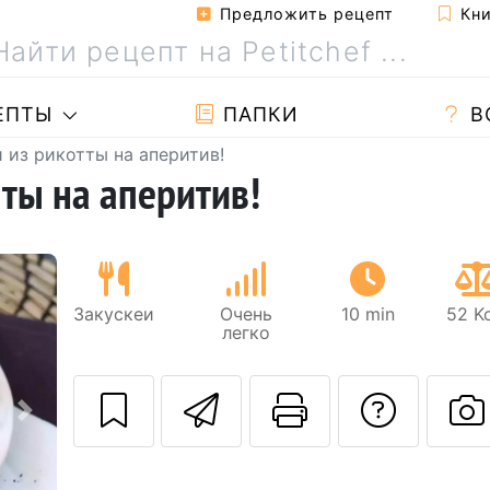
Предложить рецепт
Кни
ЕПТЫ
ПАПКИ
В
 из рикотты на аперитив!
ты на аперитив!
Закускeи
Очень
10 min
52 Kc
легко
Отправить этот
Pаспечата
Зада
Следующий
Р