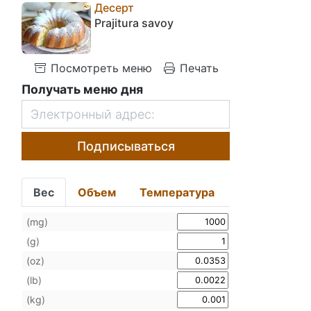
Десерт
Prajitura savoy
Посмотреть меню
Печать
Получать меню дня
Подписываться
Вес
Объем
Температура
(mg)
(g)
(oz)
(lb)
(kg)