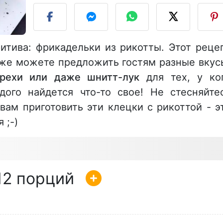
итива: фрикадельки из рикотты. Этот реце
акже можете предложить гостям разные вкус
орехи или даже шнитт-лук
для тех, у ко
дого найдется что-то свое! Не стесняйте
ам приготовить эти клецки с рикоттой - э
 ;-)
12