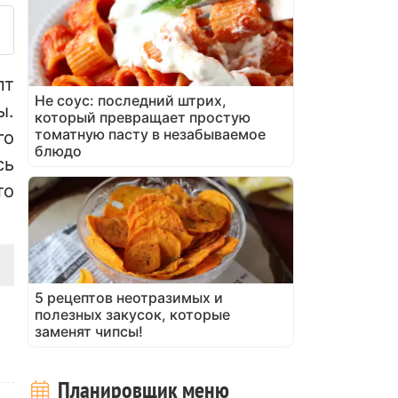
пт
Не соус: последний штрих,
ы.
который превращает простую
томатную пасту в незабываемое
го
блюдо
сь
то
5 рецептов неотразимых и
полезных закусок, которые
заменят чипсы!
Планировщик меню