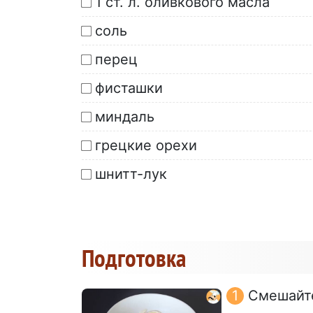
1 ст. л. оливкового масла
соль
перец
фисташки
миндаль
грецкие орехи
шнитт-лук
Подготовка
Смешайте