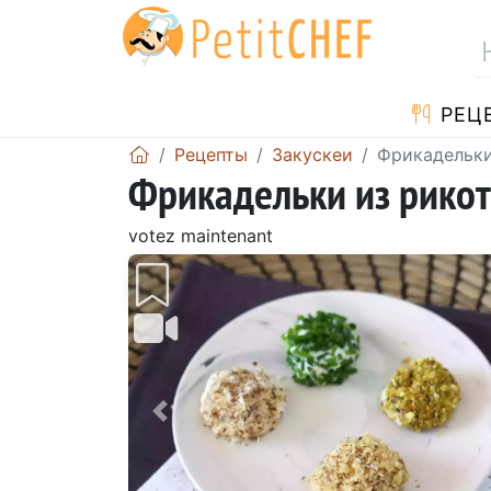
PЕЦ
Pецепты
Закускeи
Фрикадельки
Фрикадельки из рикот
votez maintenant
Предыдущий