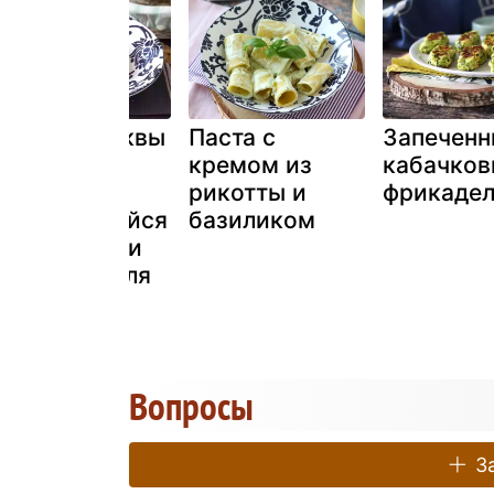
Соус из тыквы
Паста с
Запеченн
и рикотты,
кремом из
кабачков
идеально
рикотты и
фрикадел
сочетающийся
базиликом
с пастой или
начинкой для
равиоли!
Вопросы
За