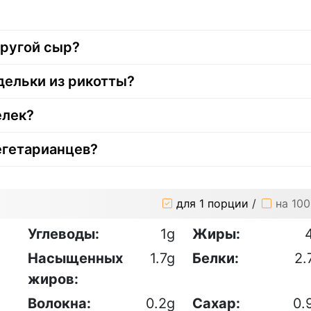
другой сыр?
дельки из рикотты?
елек?
егетарианцев?
для 1 порции
/
на 100
Углеводы:
1g
Жиры:
Насыщенных
1.7g
Белки:
2.
жиров:
Волокна:
0.2g
Сахар:
0.