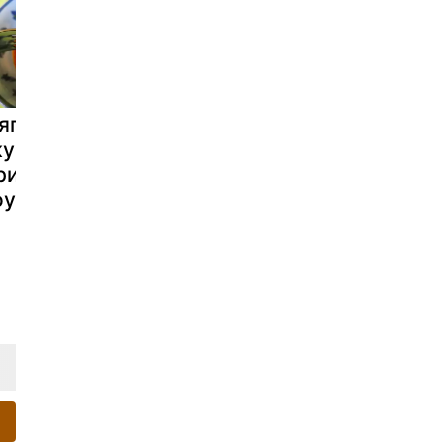
ягкие и
Фрикадельки
Фрикадель
кусные
из гороха и
из икеи с
рикадельки с
феты в
белым соу
оусом
аэрофритюрни
це: вкусно и
очень быстро!