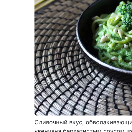
Сливочный вкус, обволакивающи
увенчана бархатистым соусом из