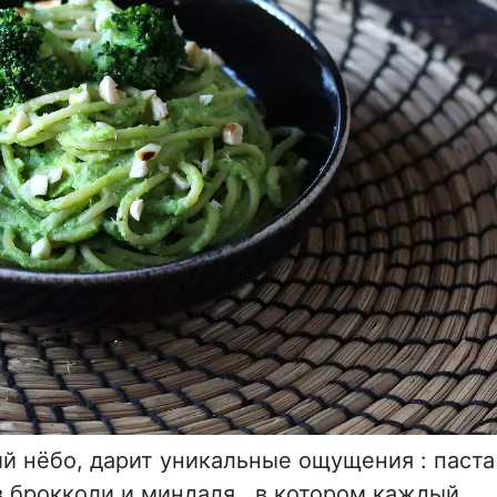
й нёбо, дарит уникальные ощущения : паста
 брокколи и миндаля , в котором каждый