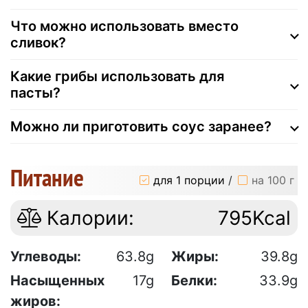
Что можно использовать вместо
сливок?
Какие грибы использовать для
пасты?
Можно ли приготовить соус заранее?
Питание
для 1 порции
/
на 100 г
Калории:
795Kcal
Углеводы:
63.8g
Жиры:
39.8g
Насыщенных
17g
Белки:
33.9g
жиров: