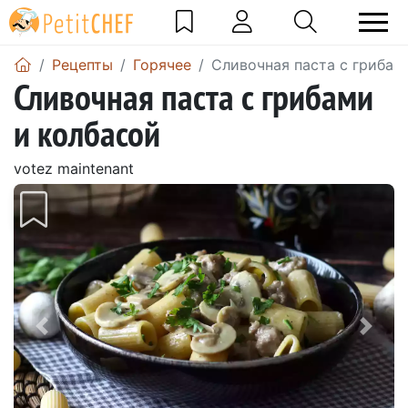
Pецепты
Горячее
Сливочная паста с грибам
Сливочная паста с грибами
и колбасой
votez maintenant
Предыдущий
Сле