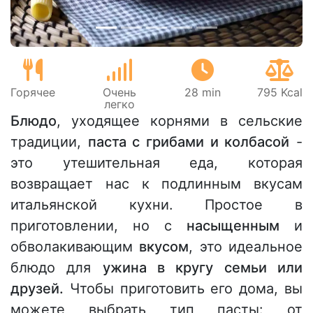
Горячее
Очень
28 min
795 Kcal
легко
Блюдо
, уходящее корнями в сельские
традиции,
паста с грибами и колбасой
-
это утешительная еда, которая
возвращает нас к подлинным вкусам
итальянской кухни. Простое в
приготовлении, но с
насыщенным
и
обволакивающим
вкусом
, это идеальное
блюдо для
ужина в кругу семьи или
друзей.
Чтобы приготовить его дома, вы
можете выбрать тип пасты: от