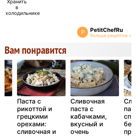
Хранить
в
холодильнике
PetitChefRu
P
Вам понравится
Паста с
Сливочная
Сли
рикоттой и
паста с
пас
грецкими
кабачками,
спа
ми
орехами:
вкусный и
бек
сливочная и
очень
про